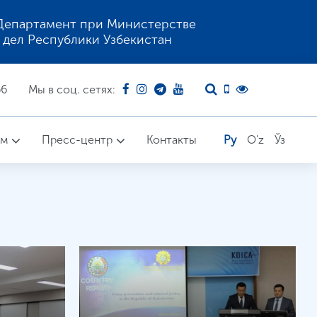
Департамент при Министерстве
 дел Республики Узбекистан
66
Мы в соц. сетях:
ом
Пресс-центр
Контакты
Ру
O'z
Ўз