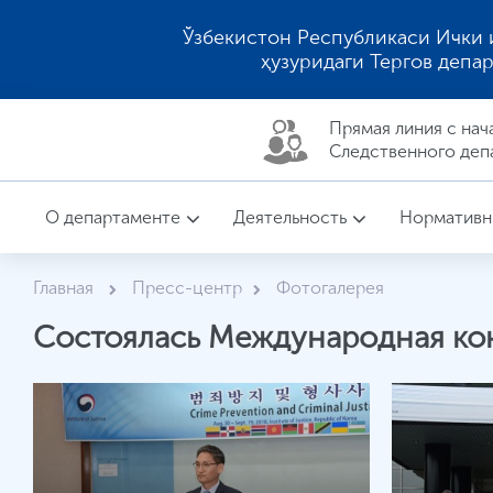
Ўзбекистон Республикаси Ички 
ҳузуридаги Тергов депа
Прямая линия c нач
Следственного деп
О департаменте
Деятельность
Нормативн
Главная
Пресс-центр
Фотогалерея
Состоялась Международная к