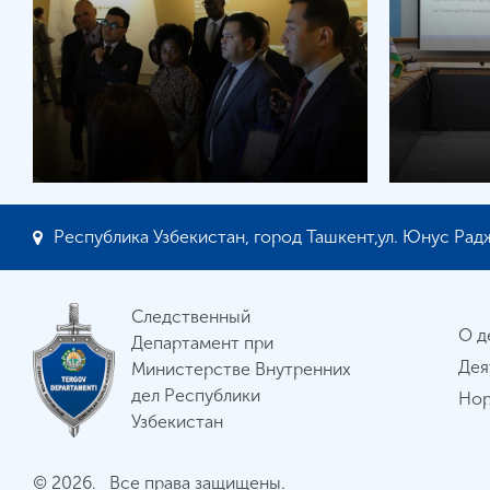
Республика Узбекистан, город Ташкент,ул. Юнус Радж
Следственный
О д
Департамент при
Дея
Министерстве Внутренних
дел Республики
Нор
Узбекистан
© 2026. Все права защищены.