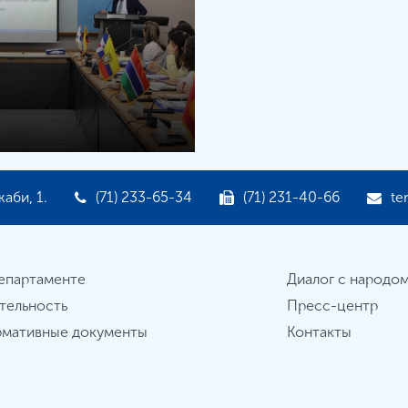
аби, 1.
(71) 233-65-34
(71) 231-40-66
te
епартаменте
Диалог с народо
тельность
Пресс-центр
мативные документы
Контакты