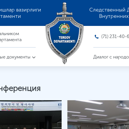
ишлар вазирлиги
Следственный 
ртаменти
Внутренних
альником
(71) 231-40-
артамента
ые документы
Диалог с народ
онференция