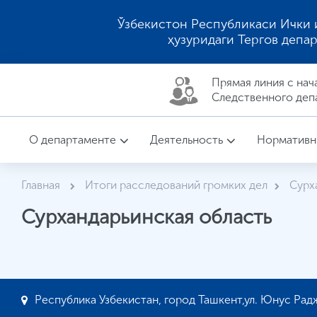
Ўзбекистон Республикаси Ички 
ҳузуридаги Тергов депа
Прямая линия c нач
Следственного деп
О департаменте
Деятельность
Нормативн
Главная
Итоги расследований громких дел
Сурх
Сурхандарьинская область
Республика Узбекистан, город Ташкент,ул. Юнус Радж