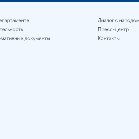
епартаменте
Диалог с народо
тельность
Пресс-центр
мативные документы
Контакты