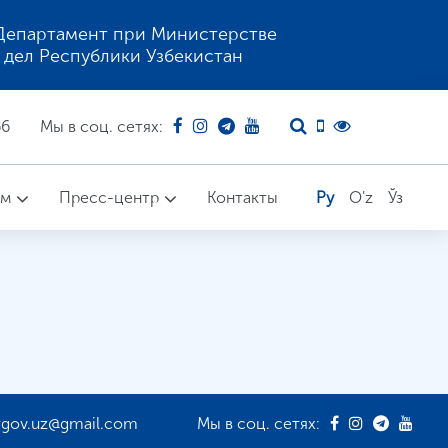
Департамент при Министерстве
 дел Республики Узбекистан
66
Мы в соц. сетях:
ом
Пресс-центр
Контакты
Ру
O'z
Ўз
rgov.uz@gmail.com
Мы в соц. сетях: