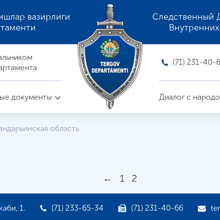
ишлар вазирлиги
Следственный 
ртаменти
Внутренних
альником
(71) 231-40-
артамента
ые документы
Диалог с народ
андарьинская область
←
1
2
аби, 1.
(71) 233-65-34
(71) 231-40-66
te