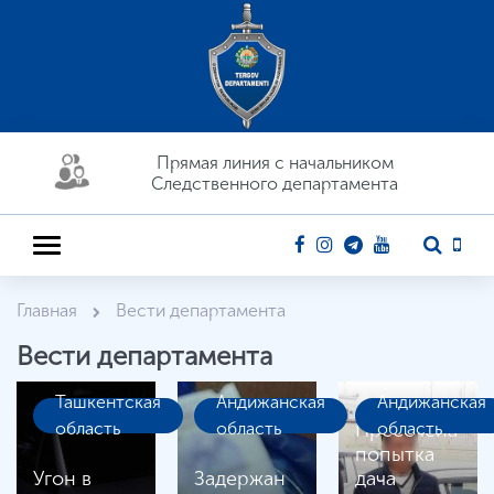
Прямая линия c начальником
Следственного департамента
Главная
Вести департамента
Вести департамента
Ташкентская
Андижанская
Андижанская
область
область
Пресечена
область
попытка
Угон в
Задержан
дача