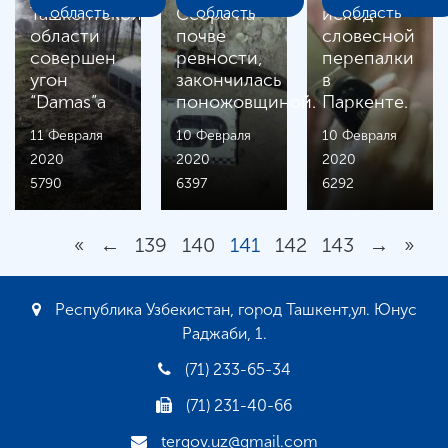
Ташкентской
область
Ссора на
область
исход
область
области
почве
словесной
совершен
ревности,
перепалки
угон
закончилась
в
“Damas”а
поножовщиной.
Паркенте.
11 Февраля
10 Февраля
10 Февраля
2020
2020
2020
5790
6397
6292
«
←
139
140
141
142
143
→
»
Республика Узбекистан, город Ташкент,ул. Юнус
Раджаби, 1.
(71) 233-65-34
(71) 231-40-66
tergov.uz@gmail.com