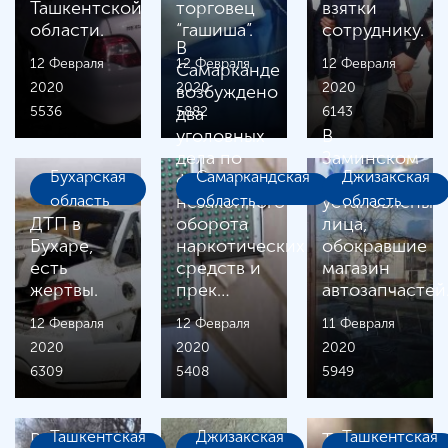
Ташкентской
торговец
взятки
области.
“гашиша”.
сотруднику.
В
12 Февраля
12 Февраля
12 Февраля
Самарканде
2020
2020
2020
возбуждено
5536
5882
два
6143
уголовных
В
дела по
Заминском
Бухарская
Самаркандская
Джизакская
факту
районе
область
незаконного
область
установлены
область
ДТП в
оборота
лица,
Бухаре,
наркотических
обокравшие
есть
средств и
магазин
жертвы.
прек…
автозапчастей
12 Февраля
12 Февраля
11 Февраля
2020
2020
2020
6309
5408
5949
Ташкентская
Джизакская
Ташкентская
В
Трагический