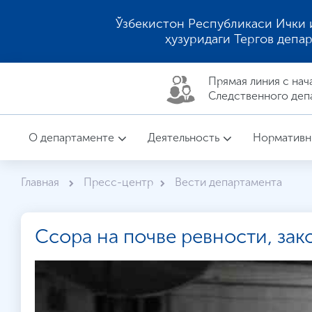
Ўзбекистон Республикаси Ички 
ҳузуридаги Тергов депа
Прямая линия c нач
Следственного деп
О департаменте
Деятельность
Нормативн
Главная
Пресс-центр
Вести департамента
Ссора на почве ревности, за