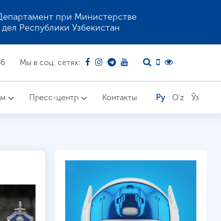
Департамент при Министерстве
 дел Республики Узбекистан
66
Мы в соц. сетях:
ом
Пресс-центр
Контакты
Ру
O'z
Ўз