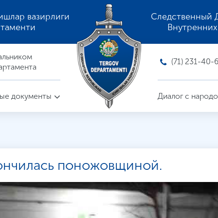
ишлар вазирлиги
Следственный 
ртаменти
Внутренних
альником
(71) 231-40-
артамента
ые документы
Диалог с народ
кончилась поножовщиной.