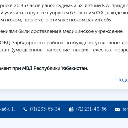
рно в 20:45 часов ранее судимый 52-летний К.А. придя 
и учинил ссору с её супругом 67–летним Ф.Х., в ходе к
м ножом, после чего этим же ножом ранил себя.
еждениями были доставлены в медицинское учреждение.
ОВД Зарбдорского района возбуждено уголовное дел
истан (умышленное нанесение тяжких телесных повре
мент при МВД Республики Узбекистан.
Поде
аби, 1.
(71) 233-65-34
(71) 231-40-66
te