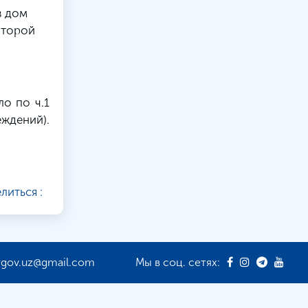
в дом
оторой
о по ч.1
ждений).
литься :
rgov.uz@gmail.com
Мы в соц. сетях: