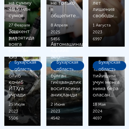
на сумму
не только
лет
48,5 млн
в
лишения
сумов
общепите…
свободы…
27 Февраля
8 Апреля
1 Августа
Тошкент
2026
2025
2023
вилоятида
2151
5456
6997
вояга
Автомашинада
етмаган
қарийб
қиз
200
Бухарская
Бухарская
Бухарская
бировнинг
граммга
“SPARK”ни
область
тенг
область
Тилимни
область
олиб
бўлган
тийишим
қочиб
гиёҳвандлик
учун менга
ЙТҲга
воситасини
нима бера
учради
аниқланди
оласан...
25 Июля
2 Июня
18 Мая
2023
2023
2024
5506
4542
4697