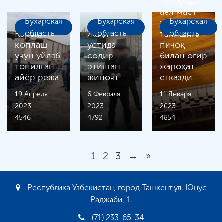
Бухорода
аёл маст
Бухарская
Бухарская
Бухарская
ҳолда
Қарзни
область
Жаҳл
область
танишига
область
қоплаш
устида
пичоқ
учун уйлаб
содир
билан оғир
топилган
этилган
жароҳат
айёр режа
жиноят
етказди
19 Апреля
6 Февраля
11 Января
2023
2023
2023
4546
4792
4854
1
2
3
→
»
Республика Узбекистан, город Ташкент,ул. Юнус
Раджаби, 1.
(71) 233-65-34