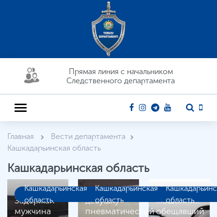
Прямая линия c начальником
Следственного департамента
Главная
Вести департамента
Кашкадарьинская область
Кашкадарьинская область
Кашкадарьинская
Кашкадарьинская
Кашкадарьинс
Ранивший
Задержан
Задержан
область
девушку
область
мошенник
область
мужчина
пневматической
обещавший