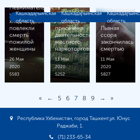
Невнимательность
Кашкадарьинская
Кашкадарьинская
Кашкадарьинс
и
В
хладнокровность
область
Кашкадарье
область
область
повлекли
пресечена
Пьяная
смерть
деятельность
ссора
пожилой
местного
закончилась
женщины
наркоторговца
смертью
26 Мая
13 Мая
11 Мая
2020
2020
2020
5583
5252
5827
«
←
5
6
7
8
9
→
»
Республика Узбекистан, город Ташкент,ул. Юнус
Раджаби, 1.
(71) 233-65-34