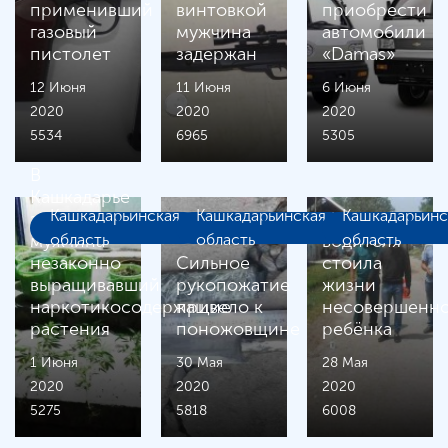
применивший
винтовкой
приобрести
газовый
мужчина
автомобили
пистолет
задержан
«Damas»
12 Июня
11 Июня
6 Июня
2020
2020
2020
5534
6965
5305
В
Кашкадарье
Кашкадарьинская
Кашкадарьинская
Кашкадарьинс
задержан
Невнимательн
мужчина
область
область
водителя
область
незаконно
Сильное
стоила
выращивавший
рукопожатие
жизни
наркотикосодержащие
привело к
несовершенно
растения
поножовщине
ребёнка
1 Июня
30 Мая
28 Мая
2020
2020
2020
5275
5818
6008