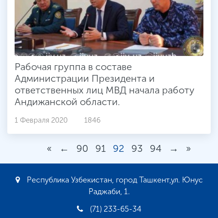
Рабочая группа в составе
Администрации Президента и
ответственных лиц МВД начала работу
Андижанской области.
1 Февраля 2020
1846
«
←
90
91
92
93
94
→
»
Республика Узбекистан, город Ташкент,ул. Юнус
Раджаби, 1.
(71) 233-65-34