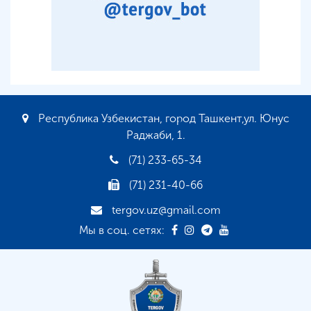
Республика Узбекистан, город Ташкент,ул. Юнус
Раджаби, 1.
(71) 233-65-34
(71) 231-40-66
tergov.uz@gmail.com
Мы в соц. сетях: