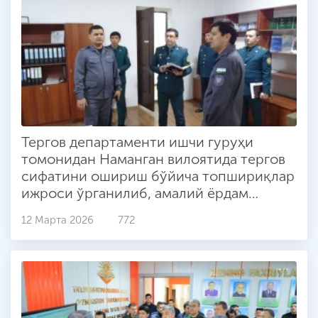
Тергов департаменти ишчи гуруҳи
томонидан Наманган вилоятида тергов
сифатини ошириш бўйича топшириқлар
ижроси ўрганилиб, амалий ёрдам
кўрсатилмоқда
12 Марта 2026
772