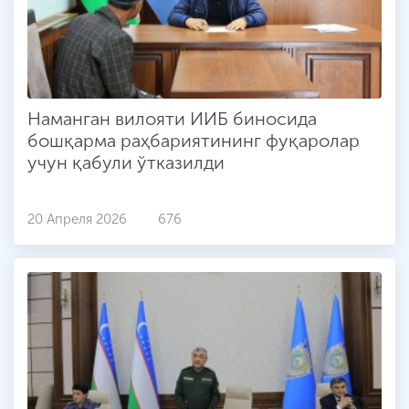
Наманган вилояти ИИБ биносида
бошқарма раҳбариятининг фуқаролар
учун қабули ўтказилди
20 Апреля 2026
676