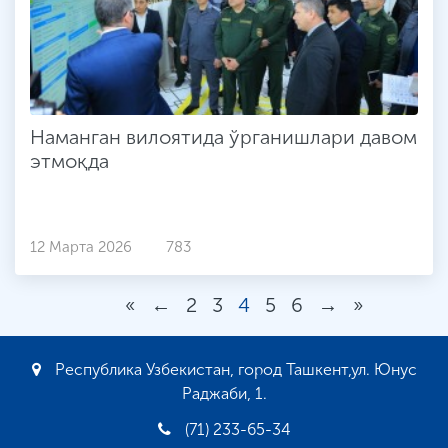
Наманган вилоятида ўрганишлари давом
этмоқда
12 Марта 2026
783
«
←
2
3
4
5
6
→
»
Республика Узбекистан, город Ташкент,ул. Юнус
Раджаби, 1.
(71) 233-65-34