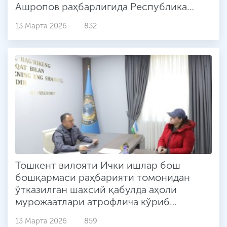
Ашропов раҳбарлигида Республика
идоралараро мувофиқлаштириш
13 Марта 2026
832
штабининг сайёр йиғини ўтказилди
Тошкент вилояти Ички ишлар бош
бошқармаси раҳбарияти томонидан
ўтказилган шахсий қабулда аҳоли
мурожаатлари атрофлича кўриб
чиқилиб, муаммоларни тизимли ҳал
13 Марта 2026
859
қилишга қаратилган вазифалар белгилаб