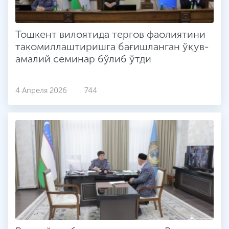
Тошкент вилоятида тергов фаолиятини
такомиллаштиришга бағишланган ўқув-
амалий семинар бўлиб ўтди
4 Апреля 2026
744