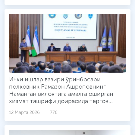
олинди
Ички ишлар вазири ўринбосари
полковник Рамазон Ашроповнинг
Наманган вилоятига амалга оширган
хизмат ташрифи доирасида тергов
фаолиятини такомиллаштиришга
12 Марта 2026
776
бағишланган ўқув-амалий семинар
бўлиб ўтди