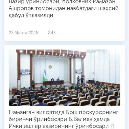
Вазир ўринбосари, полковник Рамазон
Ашропов томонидан навбатдаги шахсий
қабул ўтказилди
27 Марта 2026
843
Наманган вилоятида Бош прокурорнинг
биринчи ўринбосари Б.Валиев ҳамда
Ички ишлар вазирининг ўринбосари Р.