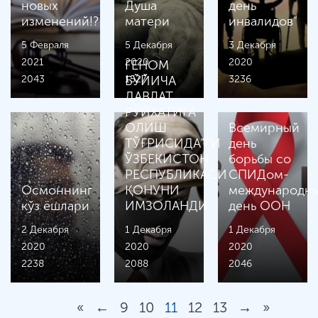
новых
Душа
день
изменений!?
матери
инвалидов"
5 Февраля
5 Декабря
3 Декабря
2021
2020
2020
ГЕНОМ
2043
1527
БЎЙИЧА
3236
ДАВЛАТ
РЎЙХАТИГА
ОЛИШ
Всемирный
ТЎҒРИСИДА”ГИ
день
ЎЗБЕКИСТОН
борьбы со
РЕСПУБЛИКАСИ
СПИДом-
Осмоннинг
ҚОНУНИ
международн
кўз ёшлари
ИМЗОЛАНДИ
день ООН
2 Декабря
1 Декабря
1 Декабря
2020
2020
2020
2238
2088
2046
«
←
9
10
11
12
13
→
»