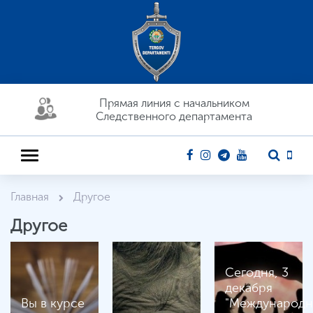
Прямая линия c начальником
Следственного департамента
Главная
Другое
Другое
Сегодня, 3
декабря
Вы в курсе
"Международ