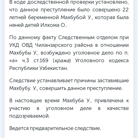
В ходе доследственной проверки установлено,
что данное преступление было совершено 22
летней беременной
Махбубой
У., которая была
няней детей
Илхома
О..
По данному факту Следственным отделом при
УКД
ОВД
Чиланзарского
района в отношении
Махбубы
У., возбуждено уголовное дело по п.
«а»
ч.3
ст.169
(
кража
) Уголовного кодекса
Республики Узбекистан.
Следствие устанавливает причины заставившие
Махбубу
У., совершить данное преступление.
В настоящее время
Махбуба
У., привлечена к
участию в уголовном деле в качестве
подозреваемой.
Ведется предварительное следствие.