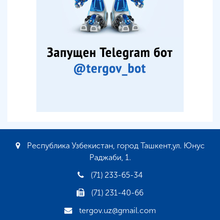
Республика Узбекистан, город Ташкент,ул. Юнус
Раджаби, 1.
(71) 233-65-34
(71) 231-40-66
tergov.uz@gmail.com