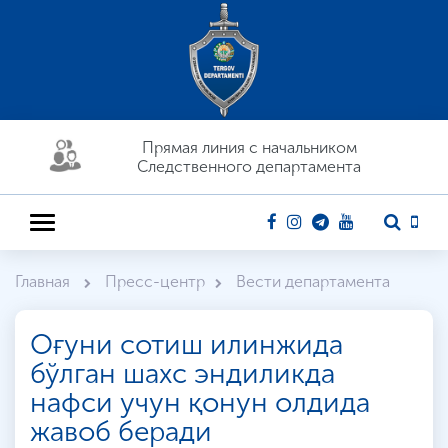
Прямая линия c начальником
Следственного департамента
Главная
Пресс-центр
Вести департамента
Оғуни сотиш илинжида
бўлган шахс эндиликда
нафси учун қонун олдида
жавоб беради