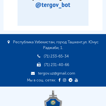
Республика Узбекистан, город Ташкент,ул. Юнус
Раджаби, 1.
(71) 233-65-34
(71) 231-40-66
tergov.uz@gmail.com
Мы в соц. сетях: