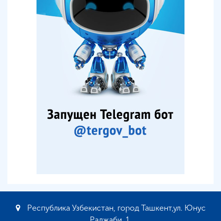
Республика Узбекистан, город Ташкент,ул. Юнус
Раджаби, 1.