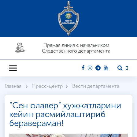
Прямая линия c начальником
Следственного департамента
Главная
Пресс-центр
Вести департамента
“Сен олавер” ҳужжатларини
кейин расмийлаштириб
беравераман!