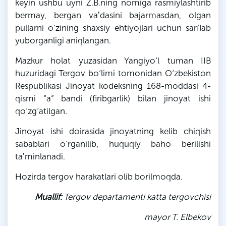
keyin ushbu uyni
Z
.
B
.
ning
nomiga rasmiylashtirib
bermay, bergan vaʼdasini bajarmasdan, olgan
pullarni o‘zining shaxsiy ehtiyojlari uchun sarflab
yuborganligi aniqlangan.
Mazkur holat yuzasidan Yangiyo‘l tuman IIB
huzuridagi Tergov bo‘limi tomonidan O‘zbekiston
Respublikasi Jinoyat kodeksning 168-moddasi 4-
qismi “a” bandi (firibgarlik) bilan jinoyat ishi
qo‘zg‘atilgan.
Jinoyat ishi doirasida jinoyatning kelib chiqish
sabablari o‘rganilib, huquqiy baho berilishi
taʼminlanadi.
Hozirda tergov harakatlari olib borilmoqda.
Muallif:
Tergov departamenti katta tergovchisi
mayor
T
.
Elbekov