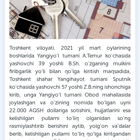
Toshkent viloyati. 2021 yil mart oylarining
boshlarida Yangiyo‘l tumani A.Temur ko‘chasida
yashovchi 39 yoshli
B
.
Sh
. o‘zganing mulkini
firibgarlik yo‘li bilan qo‘lga kiritish maqsadida,
Toshkent shahar
Yangihayot
tumani
Sputnik
ko‘chasida yashovchi 57 yoshli
Z
.
B
.
ning
ishonchiga
kirib, unga Yangiyo‘l tumani Obod mahallasida
joylashgan va o‘zining nomida bo‘lgan uyni
22.000 AQSH dollariga sotishini, hujjatlarini esa
kelishilgan pullarni to‘liq olganidan so‘ng
rasmiylashtirib berishini aytib, yolg‘on vaʼdalar
berib, kelishilgan pullarni to‘liq qo‘lga kiritgandan