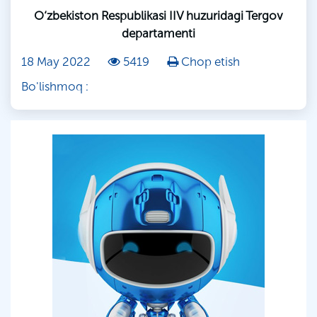
O‘zbekiston Respublikasi IIV huzuridagi Tergov
departamenti
18 May 2022
5419
Chop etish
Bo'lishmoq :