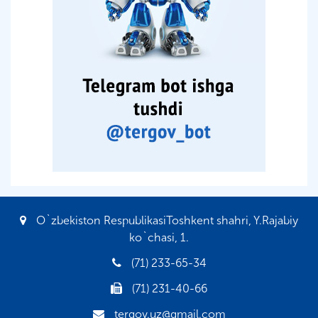
O`zbekiston RespublikasiToshkent shahri, Y.Rajabiy
ko`chasi, 1.
(71) 233-65-34
(71) 231-40-66
tergov.uz@gmail.com