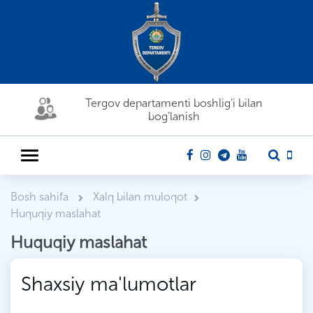
Tergov departamenti boshlig'i bilan
bog'lanish
Bosh sahifa
Xalq bilan muloqot
Huquqiy maslahat
Huquqiy maslahat
Shaxsiy ma'lumotlar