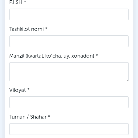
F.I.SH *
Tashkilot nomi *
Manzil (kvartal, ko'cha, uy, xonadon) *
Viloyat *
Tuman / Shahar *