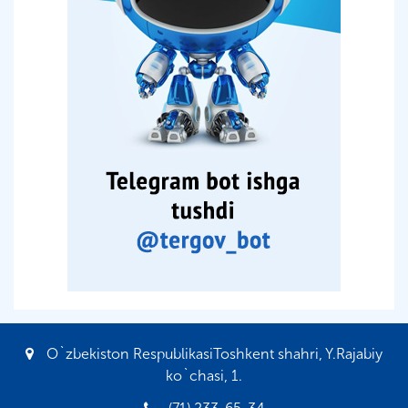
O`zbekiston RespublikasiToshkent shahri, Y.Rajabiy
ko`chasi, 1.