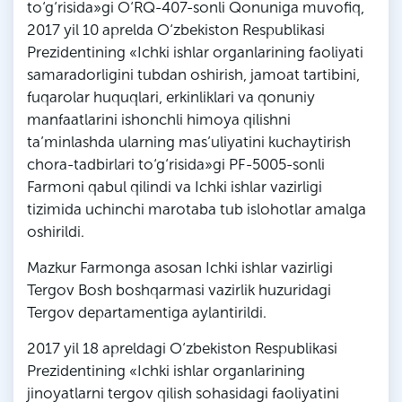
to‘g‘risida»gi O‘RQ-407-sonli Qonuniga muvofiq,
2017 yil 10 aprelda O‘zbekiston Respublikasi
Prezidentining «Ichki ishlar organlarining faoliyati
samaradorligini tubdan oshirish, jamoat tartibini,
fuqarolar huquqlari, erkinliklari va qonuniy
manfaatlarini ishonchli himoya qilishni
ta’minlashda ularning mas’uliyatini kuchaytirish
chora-tadbirlari to‘g‘risida»gi PF-5005-sonli
Farmoni qabul qilindi va Ichki ishlar vazirligi
tizimida uchinchi marotaba tub islohotlar amalga
oshirildi.
Mazkur Farmonga asosan Ichki ishlar vazirligi
Tergov Bosh boshqarmasi vazirlik huzuridagi
Tergov departamentiga aylantirildi.
2017 yil 18 apreldagi O‘zbekiston Respublikasi
Prezidentining «Ichki ishlar organlarining
jinoyatlarni tergov qilish sohasidagi faoliyatini