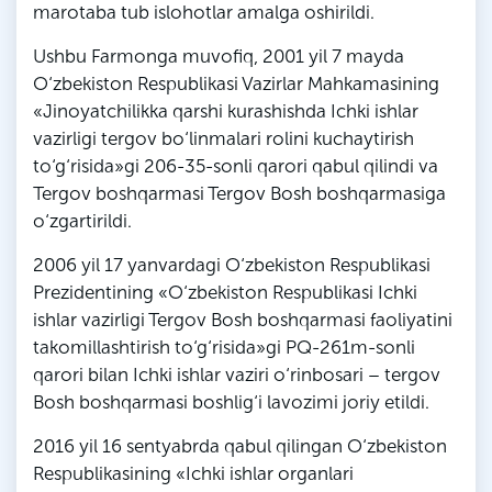
marotaba tub islohotlar amalga oshirildi.
Ushbu Farmonga muvofiq, 2001 yil 7 mayda
O‘zbekiston Respublikasi Vazirlar Mahkamasining
«Jinoyatchilikka qarshi kurashishda Ichki ishlar
vazirligi tergov bo‘linmalari rolini kuchaytirish
to‘g‘risida»gi 206-35-sonli qarori qabul qilindi va
Tergov boshqarmasi Tergov Bosh boshqarmasiga
o‘zgartirildi.
2006 yil 17 yanvardagi O‘zbekiston Respublikasi
Prezidentining «O‘zbekiston Respublikasi Ichki
ishlar vazirligi Tergov Bosh boshqarmasi faoliyatini
takomillashtirish to‘g‘risida»gi PQ-261m-sonli
qarori bilan Ichki ishlar vaziri o‘rinbosari – tergov
Bosh boshqarmasi boshlig‘i lavozimi joriy etildi.
2016 yil 16 sentyabrda qabul qilingan O‘zbekiston
Respublikasining «Ichki ishlar organlari