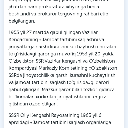
jihatdan ham prokuratura ixtiyoriga berila
boshlandi va prokuror tergovning rahbari etib
belgilangan.
1953 yil 27 martda qabul qilingan Vazirlar
Kengashining «Jamoat tartibini saqlashni va
jinoyatlarga qarshi kurashni kuchaytirish choralari
to‘g‘risida»gi qaroriga muvofiq 1953 yil 20 iyulda
O‘zbekiston SSR Vazirlar Kengashi va O‘zbekiston
Kompartiyasi Markaziy Komitetining «O‘zbekiston
SSRda jinoyatchilikka qarshi kurashni kuchaytirish
va jamoat tartibini saqlash to‘g‘risida»gi qarori
qabul qilingan. Mazkur qaror bilan tezkor-qidiruv
bo‘linmalari xodimlari jinoyat ishlarini tergov
qilishdan ozod etilgan.
SSSR Oliy Kengashi Rayosatining 1963 yil 6
apreldagi «Jamoat tartibini saqlash organlariga