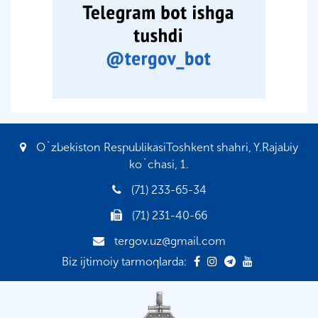
O`zbekiston RespublikasiToshkent shahri, Y.Rajabiy
ko`chasi, 1.
(71) 233-65-34
(71) 231-40-66
tergov.uz@gmail.com
Biz ijtimoiy tarmoqlarda: