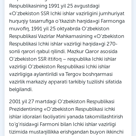
Respublikasining 1991 yil 25 avgustdagi
«O‘zbekiston SSR Ichki ishlar vazirligini jumhuriyat
huquqiy tasarrufiga o‘tkazish haqida»gi Farmonga
muvofiq, 1991 yil 25 oktyabrda O‘zbekiston
Respublikasi Vazirlar Mahkamasining «O‘zbekiston
Respublikasi Ichki ishlar vazirligi haqida»gi 270-
sonli qarori qabul qilindi. Mazkur Qaror asosida
O‘zbekiston SSR ittifoq – respublika Ichki ishlar
vazirligi O‘zbekiston Respublikasi Ichki ishlar
vazirligiga aylantirildi va Tergov boshqarmasi
vazirlik markaziy apparati tarkibiy tuzilishi sifatida
belgilandi.
2001 yil 27 martdagi O‘zbekiston Respublikasi
Prezidentining «O‘zbekiston Respublikasi ichki
ishlar idoralari faoliyatini yanada takomillashtirish
to‘g‘risida»gi Farmoni bilan Ichki ishlar vazirligi
tizimida mustaqillikka erishgandan buyon ikkinchi