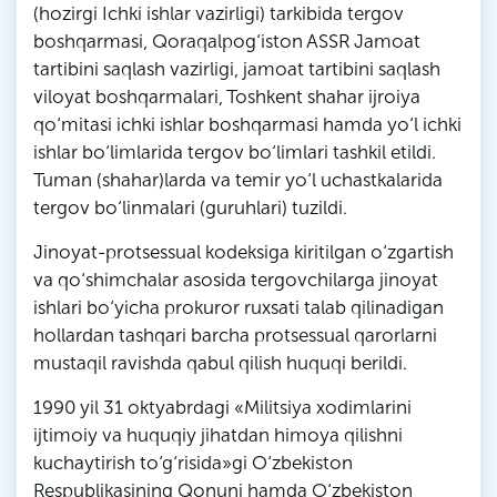
(hozirgi Ichki ishlar vazirligi) tarkibida tergov
boshqarmasi, Qoraqalpog‘iston ASSR Jamoat
tartibini saqlash vazirligi, jamoat tartibini saqlash
viloyat boshqarmalari, Toshkent shahar ijroiya
qo‘mitasi ichki ishlar boshqarmasi hamda yo‘l ichki
ishlar bo‘limlarida tergov bo‘limlari tashkil etildi.
Tuman (shahar)larda va temir yo‘l uchastkalarida
tergov bo‘linmalari (guruhlari) tuzildi.
Jinoyat-protsessual kodeksiga kiritilgan o‘zgartish
va qo‘shimchalar asosida tergovchilarga jinoyat
ishlari bo‘yicha prokuror ruxsati talab qilinadigan
hollardan tashqari barcha protsessual qarorlarni
mustaqil ravishda qabul qilish huquqi berildi.
1990 yil 31 oktyabrdagi «Militsiya xodimlarini
ijtimoiy va huquqiy jihatdan himoya qilishni
kuchaytirish to‘g‘risida»gi O‘zbekiston
Respublikasining Qonuni hamda O‘zbekiston