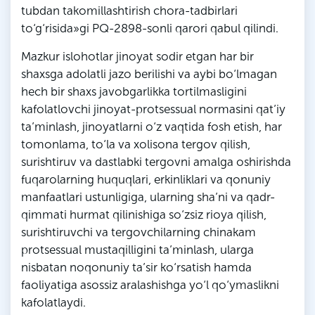
tubdan takomillashtirish chora-tadbirlari
to‘g‘risida»gi PQ-2898-sonli qarori qabul qilindi.
Mazkur islohotlar jinoyat sodir etgan har bir
shaxsga adolatli jazo berilishi va aybi bo‘lmagan
hech bir shaxs javobgarlikka tortilmasligini
kafolatlovchi jinoyat-protsessual normasini qat’iy
ta’minlash, jinoyatlarni o‘z vaqtida fosh etish, har
tomonlama, to‘la va xolisona tergov qilish,
surishtiruv va dastlabki tergovni amalga oshirishda
fuqarolarning huquqlari, erkinliklari va qonuniy
manfaatlari ustunligiga, ularning sha’ni va qadr-
qimmati hurmat qilinishiga so‘zsiz rioya qilish,
surishtiruvchi va tergovchilarning chinakam
protsessual mustaqilligini ta’minlash, ularga
nisbatan noqonuniy ta’sir ko‘rsatish hamda
faoliyatiga asossiz aralashishga yo‘l qo‘ymaslikni
kafolatlaydi.