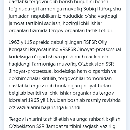
dastlabki tergovni olib borish huquqini berish
to‘g‘risida»gi Farmoniga muvofiq Sobiq Ittifoq, shu
jumladan respublikamiz hududida o‘sha vaqtdagi
jamoat tartibini saqlash, hozirgi ichki ishlar
organlari tizimida tergov organlari tashkil etildi.
1963 yil 15 aprelda qabul qilingan RSFSR Oliy
Kengashi Rayosatining «RSFSR Jinoyat-protsessual
kodeksiga o‘zgartish va qo‘shimchalar kiritish
haqida»gi Farmoniga muvofiq, O‘zbekiston SSR
Jinoyat-protsessual kodeksiga ham o‘zgartish va
qo‘shimchalar kiritilib, tergovchilar tomonidan
dastlabki tergov olib boriladigan jinoyat turlari
belgilab berildi va ichki ishlar organlarida tergov
idoralari 1963 yil 1 iyuldan boshlab rasmiy ravishda
o‘z vazifalarini bajarishga kirishdi.
Tergov ishlarini tashkil etish va unga rahbarlik qilish
O‘zbekiston SSR Jamoat tartibini saqlash vazirligi