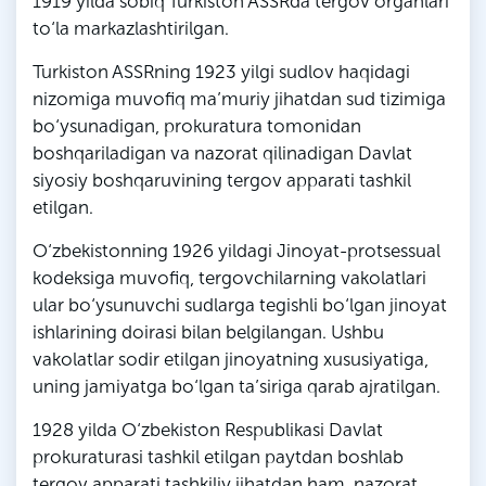
1919 yilda sobiq Turkiston ASSRda tergov organlari
to‘la markazlashtirilgan.
Turkiston ASSRning 1923 yilgi sudlov haqidagi
nizomiga muvofiq ma’muriy jihatdan sud tizimiga
bo‘ysunadigan, prokuratura tomonidan
boshqariladigan va nazorat qilinadigan Davlat
siyosiy boshqaruvining tergov apparati tashkil
etilgan.
O‘zbekistonning 1926 yildagi Jinoyat-protsessual
kodeksiga muvofiq, tergovchilarning vakolatlari
ular bo‘ysunuvchi sudlarga tegishli bo‘lgan jinoyat
ishlarining doirasi bilan belgilangan. Ushbu
vakolatlar sodir etilgan jinoyatning xususiyatiga,
uning jamiyatga bo‘lgan ta’siriga qarab ajratilgan.
1928 yilda O‘zbekiston Respublikasi Davlat
prokuraturasi tashkil etilgan paytdan boshlab
tergov apparati tashkiliy jihatdan ham, nazorat