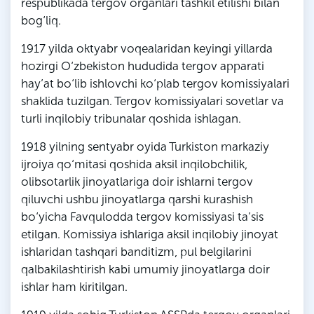
respublikada tergov organlari tashkil etilishi bilan
bog‘liq.
1917 yilda oktyabr voqealaridan keyingi yillarda
hozirgi O‘zbekiston hududida tergov apparati
hay’at bo‘lib ishlovchi ko‘plab tergov komissiyalari
shaklida tuzilgan. Tergov komissiyalari sovetlar va
turli inqilobiy tribunalar qoshida ishlagan.
1918 yilning sentyabr oyida Turkiston markaziy
ijroiya qo‘mitasi qoshida aksil inqilobchilik,
olibsotarlik jinoyatlariga doir ishlarni tergov
qiluvchi ushbu jinoyatlarga qarshi kurashish
bo‘yicha Favqulodda tergov komissiyasi ta’sis
etilgan. Komissiya ishlariga aksil inqilobiy jinoyat
ishlaridan tashqari banditizm, pul belgilarini
qalbakilashtirish kabi umumiy jinoyatlarga doir
ishlar ham kiritilgan.