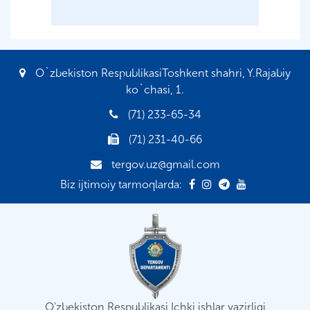
O`zbekiston RespublikasiToshkent shahri, Y.Rajabiy
ko`chasi, 1.
(71) 233-65-34
(71) 231-40-66
tergov.uz@gmail.com
Biz ijtimoiy tarmoqlarda:
O'zbekiston Respublikasi Ichki ishlar vazirligi