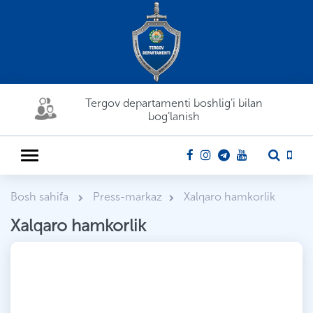
Tergov departamenti boshlig'i bilan
bog'lanish
Bosh sahifa
Press-markaz
Xalqaro hamkorlik
Xalqaro hamkorlik