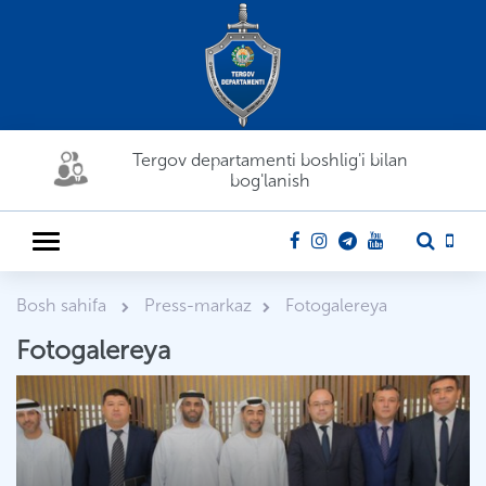
Tergov departamenti boshlig'i bilan
bog'lanish
Bosh sahifa
Press-markaz
Fotogalereya
Fotogalereya