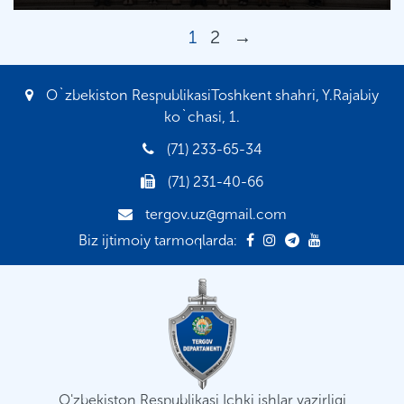
1
2
→
O`zbekiston RespublikasiToshkent shahri, Y.Rajabiy
ko`chasi, 1.
(71) 233-65-34
(71) 231-40-66
tergov.uz@gmail.com
Biz ijtimoiy tarmoqlarda:
O'zbekiston Respublikasi Ichki ishlar vazirligi