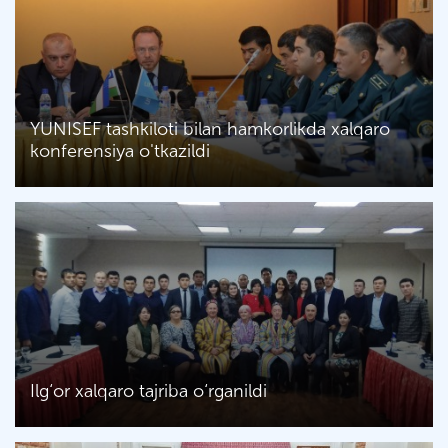
YUNISEF tashkiloti bilan hamkorlikda xalqaro
konferensiya o'tkazildi
Ilg‘or xalqaro tajriba o‘rganildi