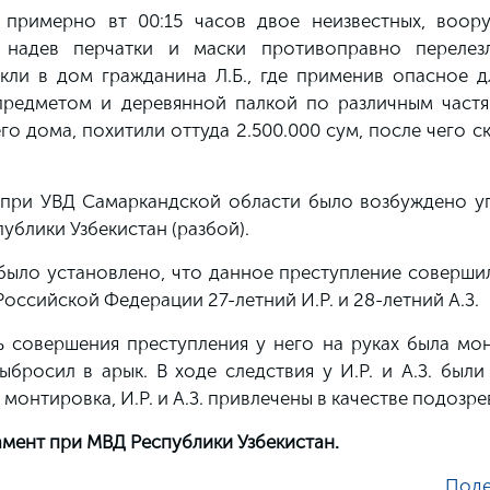
 примерно вт 00:15 часов двое неизвестных, воор
 надев перчатки и маски противоправно перелез
кли в дом гражданина Л.Б., где применив опасное д
предметом и деревянной палкой по различным частя
го дома, похитили оттуда 2.500.000 сум, после чего с
при УВД Самаркандской области было возбуждено у
спублики Узбекистан (разбой).
было установлено, что данное преступление совершил
оссийской Федерации 27-летний И.Р. и 28-летний А.З.
ь совершения преступления у него на руках была мон
росил в арык. В ходе следствия у И.Р. и А.З. были 
монтировка, И.Р. и А.З. привлечены в качестве подозре
мент при МВД Республики Узбекистан.
Поде