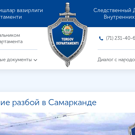
ишлар вазирлиги
Следственный 
ртаменти
Внутренних
альником
(71) 231-40-
артамента
ые документы
Диалог с народ
ие разбой в Самарканде