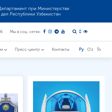
Департамент при Министерстве
 дел Республики Узбекистан
66
Мы в соц. сетях:
ом
Пресс-центр
Контакты
Ру
O'z
Ўз