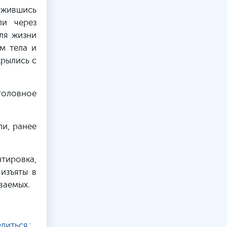
ужившись
ли через
ля жизни
м тела и
крылись с
головное
и, ранее
тировка,
изъяты в
ваемых.
литься :