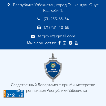
Республика Узбекистан, город Ташкент,ул. Юнус
Раджаби, 1.
(71) 233-65-34
(71) 231-40-66
tergov.uz@gmail.com
Мы в соц. сетях:
Следственный Департамент при Министерстве
Внутренних дел Республики Узбекистан