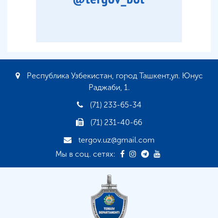
Республика Узбекистан, город Ташкент,ул. Юнус
Раджаби, 1.
(71) 233-65-34
(71) 231-40-66
tergov.uz@gmail.com
Мы в соц. сетях: