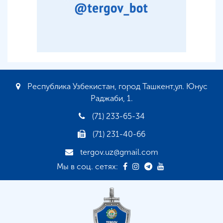
Республика Узбекистан, город Ташкент,ул. Юнус
Раджаби, 1.
(71) 233-65-34
(71) 231-40-66
tergov.uz@gmail.com
Мы в соц. сетях: