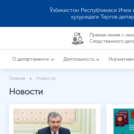
Ўзбекистон Республикаси Ички 
ҳузуридаги Тергов депа
Прямая линия c нач
Следственного деп
О департаменте
Деятельность
Нормативн
Главная
Новости
Новости