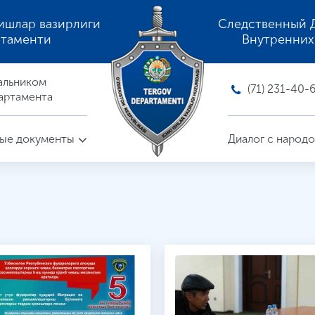
ишлар вазирлиги
Следственный 
ртаменти
Внутренних
альником
(71) 231-40-
артамента
ые документы
Диалог с народ