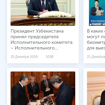
Президент Узбекистана
В каких
принял председателя
могут п
Исполнительного комитета
биомет
– Исполнительного
для вые
секретаря СНГ
течении
25 Декабря 2019
1038
21 Декабря