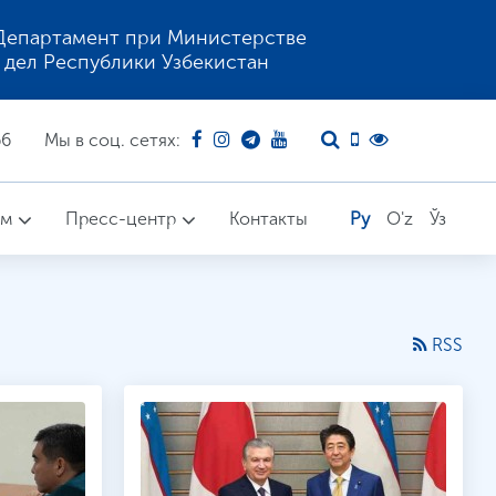
Департамент при Министерстве
 дел Республики Узбекистан
66
Мы в соц. сетях:
ом
Пресс-центр
Контакты
Ру
O'z
Ўз
RSS