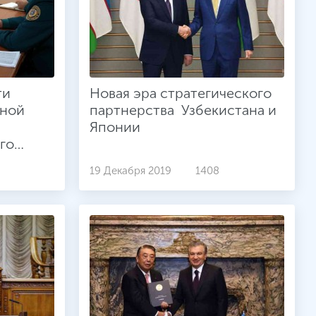
ти
Новая эра стратегического
дной
партнерства Узбекистана и
Японии
го
19 Декабря 2019
1408