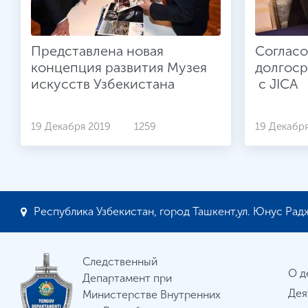
Представлена новая
Соглас
концепция развития Музея
долгоср
искусств Узбекистана
с JICA
19 Декабря 2019
1259
19 Декабр
Республика Узбекистан, город Ташкент,ул. Юнус Радж
Следственный
О д
Департамент при
Дея
Министерстве Внутренних