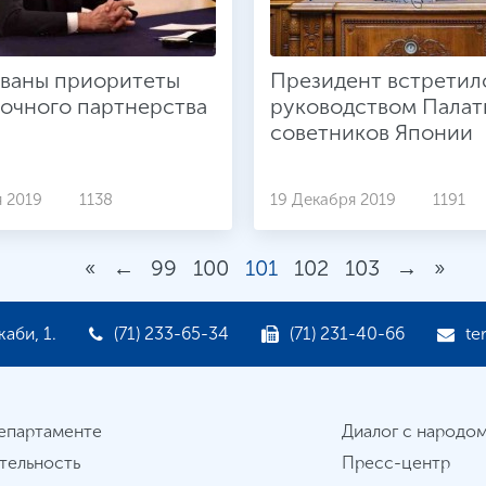
ованы приоритеты
Президент встретил
очного партнерства
руководством Палат
советников Японии
я 2019
1138
19 Декабря 2019
1191
«
←
99
100
101
102
103
→
»
аби, 1.
(71) 233-65-34
(71) 231-40-66
te
епартаменте
Диалог с народо
тельность
Пресс-центр