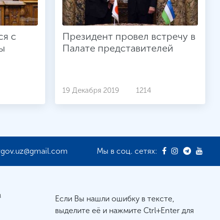
ся с
Президент провел встречу в
ы
Палате представителей
19 Декабря 2019
1214
rgov.uz@gmail.com
Мы в соц. сетях:
м
Если Вы нашли ошибку в тексте,
выделите её и нажмите Ctrl+Enter для