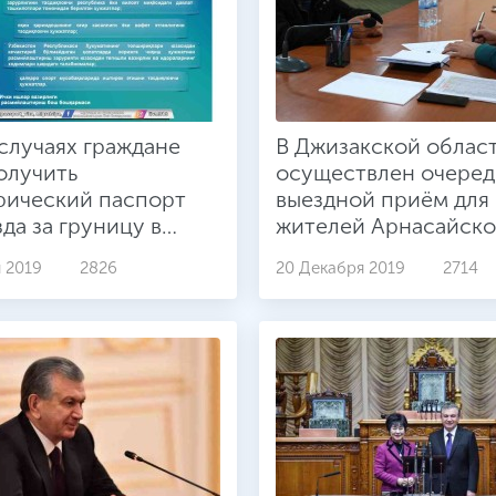
 случаях граждане
В Джизакской облас
олучить
осуществлен очере
рический паспорт
выездной приём для
зда за груницу в
жителей Арнасайско
 5 дней?
района.
 2019
2826
20 Декабря 2019
2714