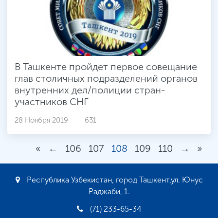
В Ташкенте пройдет первое совещание
глав столичных подразделений органов
внутренних дел/полиции стран-
участников СНГ
28 Ноября 2019
631
«
←
106
107
108
109
110
→
»
Республика Узбекистан, город Ташкент,ул. Юнус
Раджаби, 1.
(71) 233-65-34