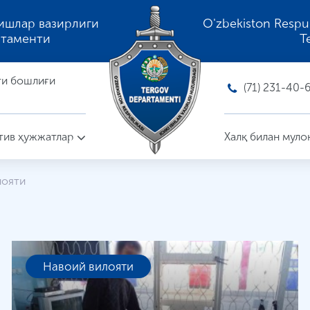
ишлар вазирлиги
O'zbekiston Respubli
ртаменти
T
ти бошлиғи
(71) 231-40-
ив ҳужжатлар
Халқ билан муло
лояти
Навоий вилояти