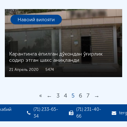
Навоий вилояти
Карантинга ёпилган дўкондан ўғирлик
содир этган шахс аниқланди
21 Апрель 2020
5474
«
←
3
4
5
6
7
→
жабий
(71) 233-65-
(71) 231-40-
ter
34
66