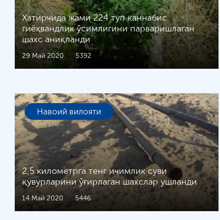
Хатирчида жами 224 туп каннабис
гиёҳвандлик ўсимлигини парваришлаган
шахс аниқланди
29 Май 2020
5392
Навоий вилояти
2,5 километрга тенг ичимлик суви
қувурларини ўғирлаган шахслар ушланди
14 Май 2020
5446