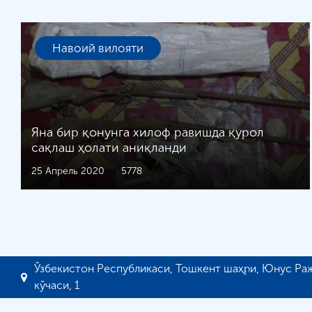
Навоий вилояти
Яна бир қонунга хилоф равишда қурол
сақлаш ҳолати аниқланди
25 Апрель 2020
5778
Ўзбекистон Республикаси, Тошкент шаҳри, Юнус Ра
кўчаси, 1