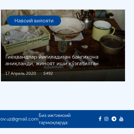
Навоий вилояти
Гиёҳвандлар йиғиладиган бангихона
аниқланди, жиноят иши қўзғатилган
17 Апрель 2020
5492
Биз ижтимоий
gov.uz@gmail.com
тармоқларда: