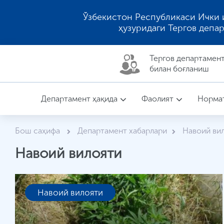
Ўзбекистон Республикаси Ички 
ҳузуридаги Тергов депа
Тергов департaмен
билан боғланиш
Департамент ҳақида
Фаолият
Нормат
Бош саҳифа
Департамент хабарлари
Навоий ви
Навоий вилояти
Навоий вилояти