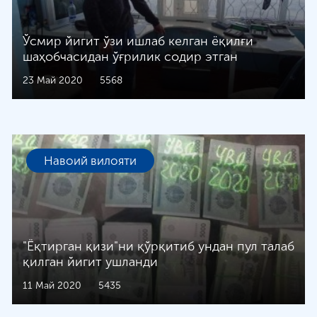
Ўсмир йигит ўзи ишлаб келган ёқилғи
шаҳобчасидан ўғрилик содир этган
23 Май 2020
5568
Навоий вилояти
"Ёқтирган қизи"ни қўрқитиб ундан пул талаб
қилган йигит ушланди
11 Май 2020
5435