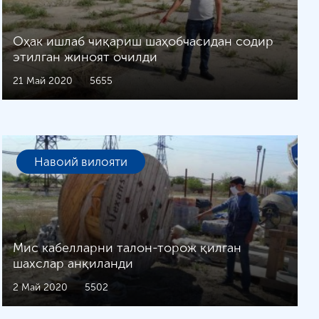
Оҳак ишлаб чиқариш шаҳобчасидан содир
этилган жиноят очилди
21 Май 2020
5655
Навоий вилояти
Мис кабелларни талон-торож қилган
шахслар анқиланди
2 Май 2020
5502