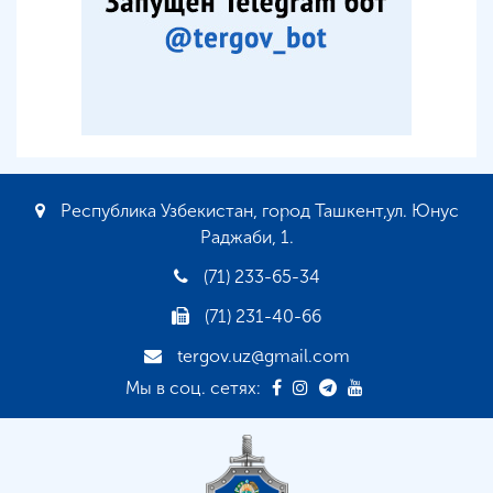
Республика Узбекистан, город Ташкент,ул. Юнус
Раджаби, 1.
(71) 233-65-34
(71) 231-40-66
tergov.uz@gmail.com
Мы в соц. сетях: