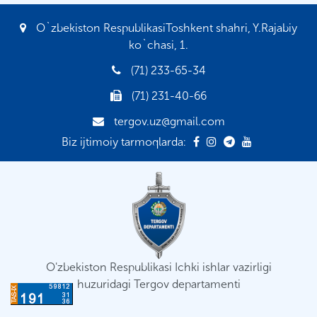
O`zbekiston RespublikasiToshkent shahri, Y.Rajabiy
ko`chasi, 1.
(71) 233-65-34
(71) 231-40-66
tergov.uz@gmail.com
Biz ijtimoiy tarmoqlarda:
O'zbekiston Respublikasi Ichki ishlar vazirligi
huzuridagi Tergov departamenti