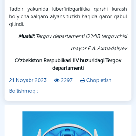
Tadbir yakunida kiberfiribgarlikka qarshi kurash
bo‘yicha xalqaro alyans tuzish haqida qaror qabul
qilindi.
Muallif:
Tergov departamenti
O‘MIB
tergovchisi
mayor E.A.
Axmadaliyev
O‘zbekiston Respublikasi IIV huzuridagi Tergov
departamenti
21 Noyabr 2023
2297
Chop etish
Bo'lishmoq :