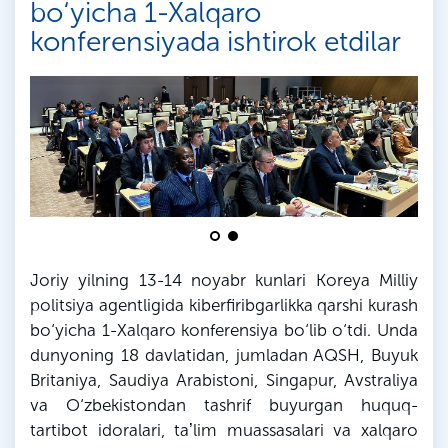
bo‘yicha 1-Xalqaro
konferensiyada ishtirok etdilar
Joriy yilning 13-14 noyabr kunlari Koreya Milliy
politsiya agentligida kiberfiribgarlikka qarshi kurash
bo‘yicha 1-Xalqaro konferensiya bo‘lib o‘tdi. Unda
dunyoning 18 davlatidan, jumladan AQSH, Buyuk
Britaniya, Saudiya Arabistoni, Singapur, Avstraliya
va O‘zbekistondan tashrif buyurgan huquq-
tartibot idoralari, taʼlim muassasalari va xalqaro