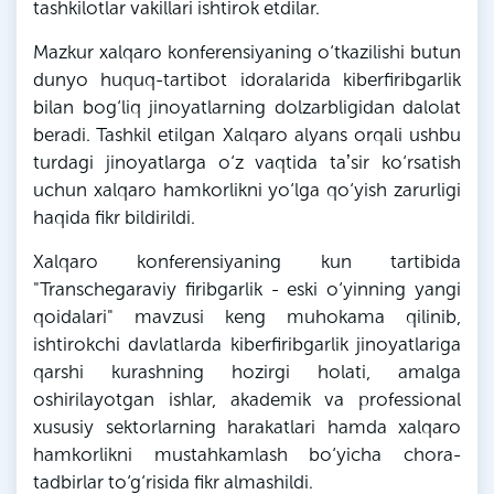
tashkilotlar vakillari ishtirok etdilar.
Mazkur xalqaro konferensiyaning o‘tkazilishi butun
dunyo huquq-tartibot idoralarida kiberfiribgarlik
bilan bog‘liq jinoyatlarning dolzarbligidan dalolat
beradi. Tashkil etilgan Xalqaro alyans orqali ushbu
turdagi jinoyatlarga o‘z vaqtida taʼsir ko‘rsatish
uchun xalqaro hamkorlikni yo‘lga qo‘yish zarurligi
haqida fikr bildirildi.
Xalqaro konferensiyaning kun tartibida
"Transchegaraviy firibgarlik - eski o‘yinning yangi
qoidalari" mavzusi keng muhokama qilinib,
ishtirokchi davlatlarda kiberfiribgarlik jinoyatlariga
qarshi kurashning hozirgi holati, amalga
oshirilayotgan ishlar, akademik va professional
xususiy sektorlarning harakatlari hamda xalqaro
hamkorlikni mustahkamlash bo‘yicha chora-
tadbirlar to‘g‘risida fikr almashildi.