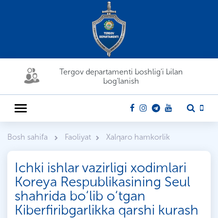
Tergov departamenti boshlig'i bilan
bog'lanish
Bosh sahifa
Faoliyat
Xalqaro hamkorlik
Ichki ishlar vazirligi xodimlari
Koreya Respublikasining Seul
shahrida bo‘lib o‘tgan
Kiberfiribgarlikka qarshi kurash