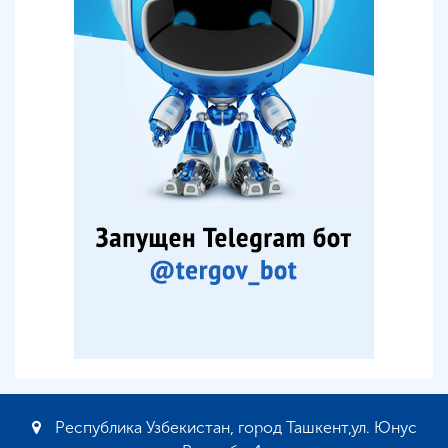
Республика Узбекистан, город Ташкент,ул. Юнус