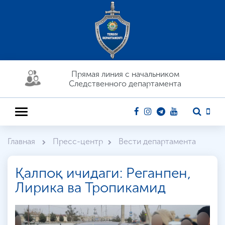
Прямая линия c начальником
Следственного департамента
Главная
Пресс-центр
Вести департамента
Қалпоқ ичидаги: Реганпен,
Лирика ва Тропикамид