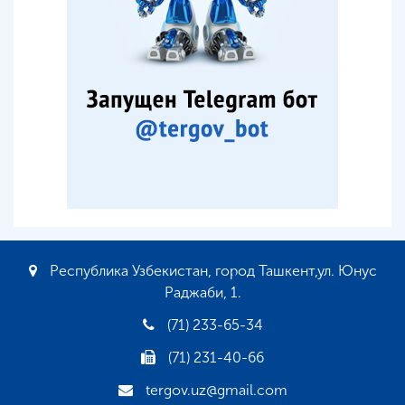
Республика Узбекистан, город Ташкент,ул. Юнус
Раджаби, 1.
(71) 233-65-34
(71) 231-40-66
tergov.uz@gmail.com