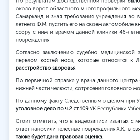
По результатам доследственной проверки
было
около ворот областного многопрофильного мед
Самарканд и зная требования учреждения во в
летнего Ф.М. пустить его на своем автомобиле в
ссору с ним и врачом данной клиники 46-летним
повреждения.
Согласно заключению судебно медицинской эк
перелом костей носа, которые относятся к
Л
расстройство здоровья
.
По первичной справке у врача данного центра 
нижней части челюсти, сотрясения головного мо
По данному факту Следственным отделом при 
уголовное дело по
ч.2 ст.109
УК Республики Узбе
Стоит отметить, что в видеозаписи изъятых с м
ответ наносили телесные повреждения Х.К., в св
также будет дана правовая оценка
.