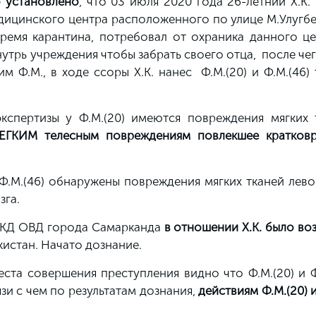
 установлено
, что 03 июля 2020 года 26-летний Х.К.
ицинского центра расположенного по улице М.Улугбе
ремя карантина, потребовал от охраника данного це
нутрь учреждения чтобы забрать своего отца, после че
 Ф.М., в ходе ссоры Х.К. нанес Ф.М.(20) и Ф.М.(46)
спертизы у Ф.М.(20) имеются повреждения мягких 
ЕГКИМ телесным повреждениям повлекшее кратков
Ф.М.(46) обнаружены повреждения мягких тканей лево
зга.
УКД ОВД города Самарканда
в отношении Х.К. было во
кистан. Начато дознание.
еста совершения преступления видно что Ф.М.(20) и Ф
язи с чем по результатам дознания,
действиям Ф.М.(20) и