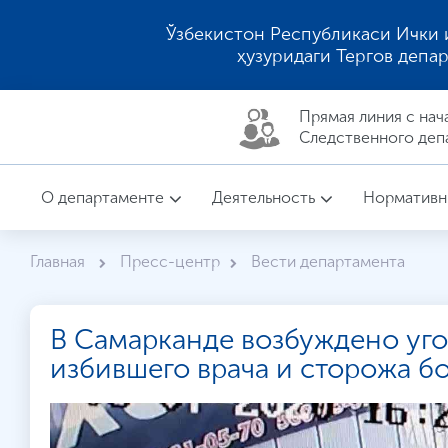
Ўзбекистон Республикаси Ички 
ҳузуридаги Тергов депа
Прямая линия c нач
Следственного деп
О департаменте
Деятельность
Нормативн
Главная
Пресс-центр
Вести департамента
В Самарканде возбуждено уг
избившего врача и сторожа б