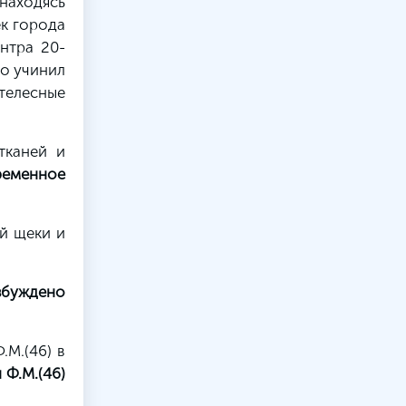
 находясь
к города
нтра 20-
го учинил
 телесные
тканей и
ременное
й щеки и
збуждено
.М.(46) в
 Ф.М.(46)