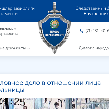
ишлар вазирлиги
Следственный 
ртаменти
Внутренних
альником
(71) 231-40-
артамента
ые документы
Диалог с народ
оловное дело в отношении лица
ольницы