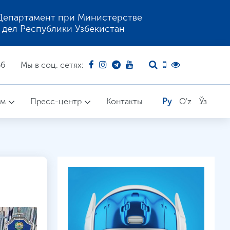
Департамент при Министерстве
 дел Республики Узбекистан
66
Мы в соц. сетях:
ом
Пресс-центр
Контакты
Ру
O'z
Ўз