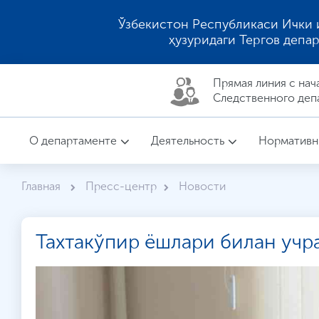
Ўзбекистон Республикаси Ички 
ҳузуридаги Тергов депа
Прямая линия c нач
Следственного деп
О департаменте
Деятельность
Нормативн
Главная
Пресс-центр
Новости
Тахтакўпир ёшлари билан учр