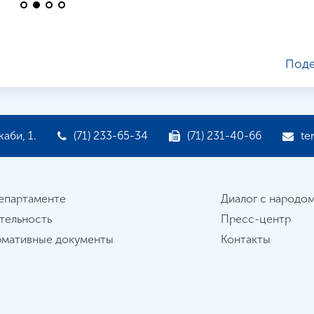
Поде
аби, 1.
(71) 233-65-34
(71) 231-40-66
te
епартаменте
Диалог с народо
тельность
Пресс-центр
мативные документы
Контакты