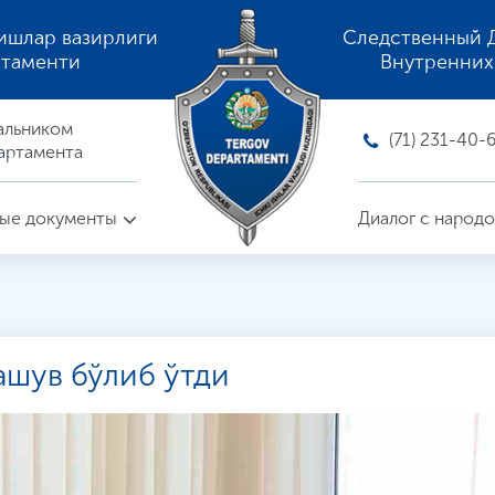
ишлар вазирлиги
Следственный 
ртаменти
Внутренних
альником
(71) 231-40-
артамента
ые документы
Диалог с народ
ашув бўлиб ўтди