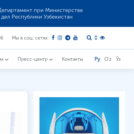
Департамент при Министерстве
 дел Республики Узбекистан
66
Мы в соц. сетях:
ом
Пресс-центр
Контакты
Ру
O'z
Ўз