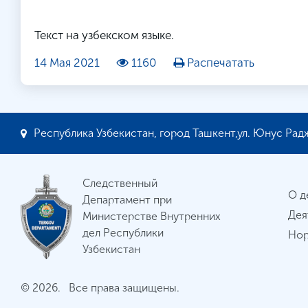
Текст на узбекском языке.
14 Мая 2021
1160
Распечатать
Республика Узбекистан, город Ташкент,ул. Юнус Радж
Следственный
О д
Департамент при
Дея
Министерстве Внутренних
дел Республики
Нор
Узбекистан
© 2026. Все права защищены.