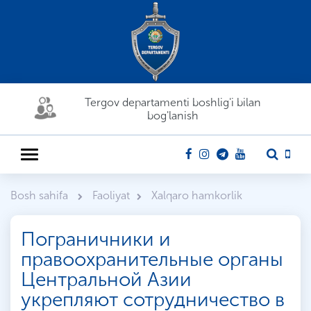
Tergov departamenti boshlig'i bilan
bog'lanish
Bosh sahifa
Faoliyat
Xalqaro hamkorlik
Пограничники и
правоохранительные органы
Центральной Азии
укрепляют сотрудничество в