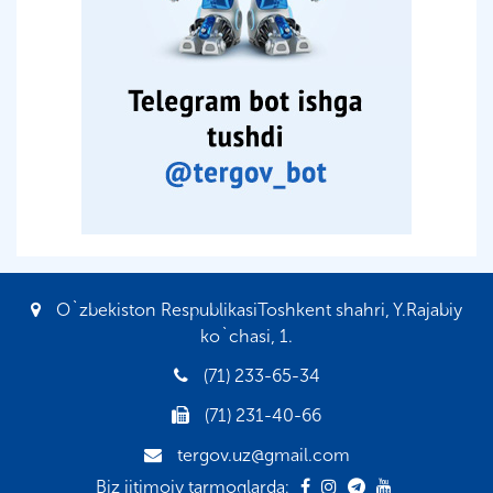
O`zbekiston RespublikasiToshkent shahri, Y.Rajabiy
ko`chasi, 1.
(71) 233-65-34
(71) 231-40-66
tergov.uz@gmail.com
Biz ijtimoiy tarmoqlarda: