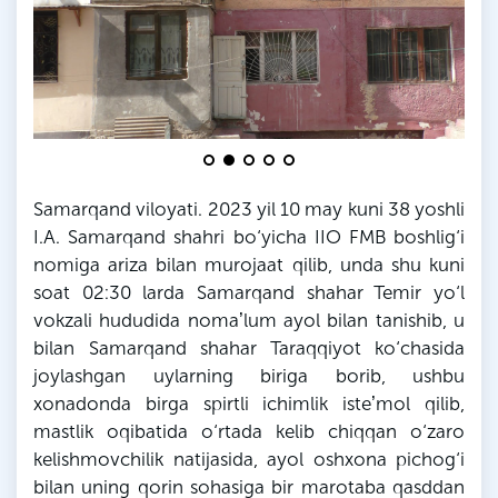
Samarqand viloyati. 2023 yil 10 may kuni 38 yoshli
I.A. Samarqand shahri bo‘yicha
IIO
FMB
boshlig‘i
nomiga ariza bilan murojaat qilib, unda shu kuni
soat 02:30
larda
Samarqand shahar Temir yo‘l
vokzali hududida nomaʼlum ayol bilan tanishib, u
bilan Samarqand shahar Taraqqiyot ko‘chasida
joylashgan uylarning biriga borib, ushbu
xonadonda birga spirtli ichimlik isteʼmol qilib,
mastlik oqibatida o‘rtada kelib chiqqan o‘zaro
kelishmovchilik natijasida, ayol oshxona pichog‘i
bilan uning qorin sohasiga bir marotaba qasddan