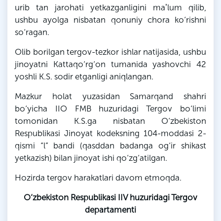
urib tan jarohati yetkazganligini maʼlum qilib,
ushbu ayolga nisbatan qonuniy chora ko‘rishni
so‘ragan.
Olib borilgan tergov-tezkor ishlar natijasida, ushbu
jinoyatni Kattaqo‘rg‘on tumanida yashovchi 42
yoshli
K
.
S
. sodir etganligi aniqlangan.
Mazkur holat yuzasidan Samarqand shahri
bo‘yicha
IIO
FMB
huzuridagi Tergov bo‘limi
tomonidan
K
.
S
.
ga
nisbatan O‘zbekiston
Respublikasi Jinoyat kodeksning 104-moddasi 2-
qismi “
l
” bandi (qasddan badanga og‘ir shikast
yetkazish) bilan jinoyat ishi qo‘zg‘atilgan.
Hozirda tergov harakatlari davom etmoqda.
O‘zbekiston Respublikasi IIV huzuridagi Tergov
departamenti