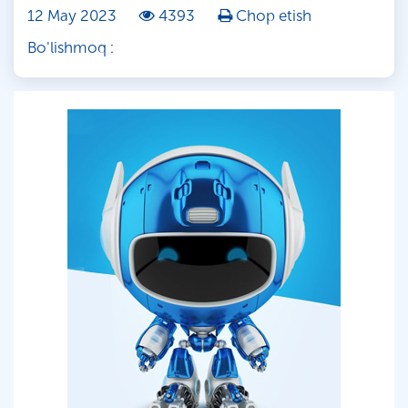
12 May 2023
4393
Chop etish
Bo'lishmoq :