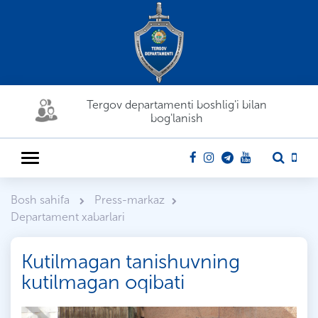
Tergov departamenti boshlig'i bilan
bog'lanish
Bosh sahifa
Press-markaz
Departament xabarlari
Kutilmagan tanishuvning
kutilmagan oqibati