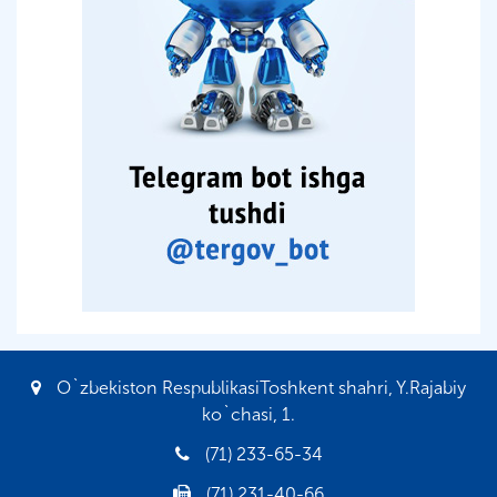
O`zbekiston RespublikasiToshkent shahri, Y.Rajabiy
ko`chasi, 1.
(71) 233-65-34
(71) 231-40-66