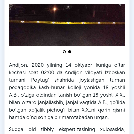
Andijon. 2020 yilning 14 oktyabr kuniga o‘tar
kechasi soat 02:00
da
Andijon viloyati
Izboskan
tumani
Poytug‘
shahrida joylashgan tuman
pedagogika kasb-hunar kolleji yonida 18 yoshli
A.
B
., o‘ziga oldindan tanish bo‘lgan 18 yoshli
X
.
X
.,
bilan o‘zaro janjallashib, janjal vaqtida A.
B
., qo‘lida
bo‘lgan xo‘jalik pichog‘i bilan
X
.
X
.,
ni
qorin qismi
hamda o‘ng soniga bir
marotabadan
urgan.
Sudga oid tibbiy ekspertizasining xulosasida,