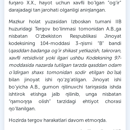
fuqaro
X
.
X
., hayot uchun xavfli bo‘lgan “og‘ir”
darajadagi tan jarohati olganligi aniqlangan.
Mazkur holat yuzasidan
Izboskan
tumani IIB
huzuridagi Tergov bo‘linmasi tomonidan A.
B
.,
ga
nisbatan O‘zbekiston Respublikasi Jinoyat
kodeksining 104-moddasi 3-qismi “
B
” bandi
(
qasddan badanga og‘ir shikast yetkazish, takroran,
xavfli retsidivist yoki ilgari ushbu Kodeksning 97-
moddasida nazarda tutilgan tarzda qasddan odam
o‘ldirgan shaxs tomonidan sodir etilgan bo‘lsa
)
bilan jinoyat ishi qo‘zg‘atilgan. Jinoyat ishi
bo‘yicha A.
B
., gumon
qilinuvchi
tariqasida ishda
ishtirok etishga jalb qilinib, unga nisbatan
“qamoqqa olish” tarzidagi ehtiyot chorasi
qo‘llanilgan.
Hozirda tergov harakatlari davom etmoqda.