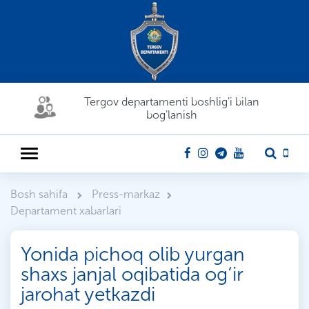
Tergov departamenti boshlig'i bilan
bog'lanish
Bosh sahifa
Press-markaz
Departament xabarlari
Yonida pichoq olib yurgan
shaxs janjal oqibatida og‘ir
jarohat yetkazdi