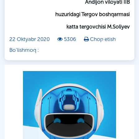
Andijon viloyati IIB
huzuridagi Tergov boshqarmasi
katta tergovchisi M.Soliyev
22 Oktyabr 2020
5306
Chop etish
Bo'lishmoq :