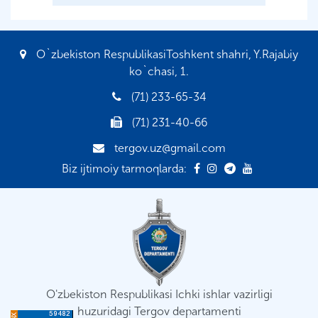
O`zbekiston RespublikasiToshkent shahri, Y.Rajabiy
ko`chasi, 1.
(71) 233-65-34
(71) 231-40-66
tergov.uz@gmail.com
Biz ijtimoiy tarmoqlarda:
O'zbekiston Respublikasi Ichki ishlar vazirligi
huzuridagi Tergov departamenti