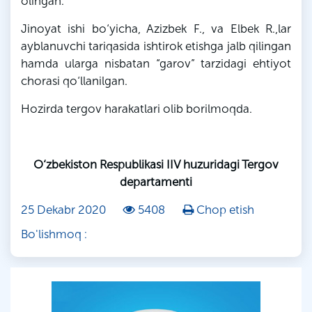
olingan.
Jinoyat ishi bo‘yicha,
Azizbek
F
., va Elbek
R
.,
lar
ayblanuvchi tariqasida ishtirok etishga jalb qilingan
hamda ularga nisbatan “garov” tarzidagi ehtiyot
chorasi qo‘llanilgan.
Hozirda tergov harakatlari olib borilmoqda.
O‘zbekiston Respublikasi IIV huzuridagi Tergov
departamenti
25 Dekabr 2020
5408
Chop etish
Bo'lishmoq :