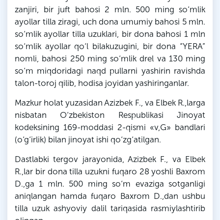
zanjiri, bir juft bahosi 2
mln
. 500 ming so‘mlik
ayollar tilla ziragi, uch dona umumiy bahosi 5
mln
.
so‘mlik ayollar tilla uzuklari, bir dona bahosi 1
mln
so‘mlik ayollar qo‘l
bilakuzugini
, bir dona “
YERA
”
nomli, bahosi 250 ming so‘mlik
drel
va 130 ming
so‘m miqdoridagi naqd pullarni yashirin ravishda
talon-toroj qilib, hodisa joyidan yashiringanlar.
Mazkur holat yuzasidan
Azizbek
F
., va Elbek
R
.,
larga
nisbatan O‘zbekiston Respublikasi Jinoyat
kodeksining 169-moddasi 2-qismi «
v
,
G
» bandlari
(o‘g‘irlik) bilan jinoyat ishi qo‘zg‘atilgan.
Dastlabki tergov jarayonida,
Azizbek
F
., va Elbek
R
.,
lar
bir dona tilla uzukni fuqaro 28 yoshli
Baxrom
D
.,
ga
1
mln
. 500 ming so‘m evaziga sotganligi
aniqlangan hamda fuqaro
Baxrom
D
.,dan ushbu
tilla uzuk ashyoviy dalil tariqasida rasmiylashtirib