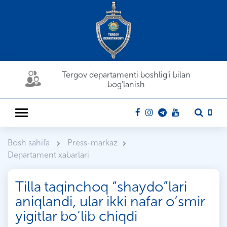
Tergov departamenti boshlig'i bilan
bog'lanish
Bosh sahifa
Press-markaz
Departament xabarlari
Tilla taqinchoq “shaydo”lari
aniqlandi, ular ikki nafar o‘smir
yigitlar bo‘lib chiqdi