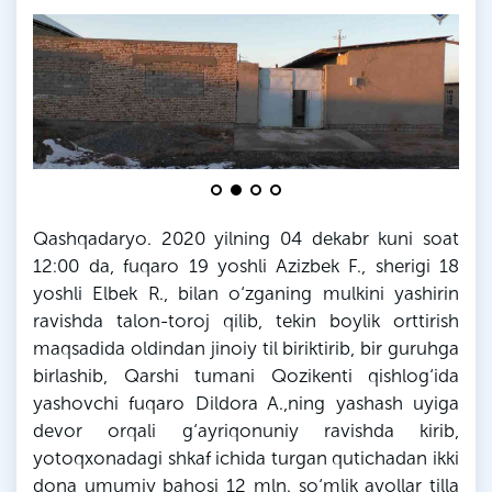
Qashqadaryo. 2020 yilning 04 dekabr kuni soat
12:00
da
, fuqaro 19 yoshli
Azizbek
F
., sherigi 18
yoshli Elbek
R
., bilan o‘zganing mulkini yashirin
ravishda talon-toroj qilib, tekin boylik orttirish
maqsadida oldindan jinoiy til biriktirib, bir guruhga
birlashib, Qarshi tumani
Qozikenti
qishlog‘ida
yashovchi fuqaro Dildora A.,
ning
yashash uyiga
devor orqali g‘ayriqonuniy ravishda kirib,
yotoqxonadagi shkaf ichida turgan qutichadan ikki
dona umumiy bahosi 12
mln
. so‘mlik ayollar tilla