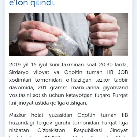
e'lon qilindi.
2019 yil 15 iyul kuni taxminan soat 20:30 larda,
Sirdaryo viloyat va Oqoltin tuman IIB JQB
xodimlari tomonidan o‘tkazilgan tezkor tadbir
davomida, 201 gramm marixuanna giyohvand
vositasini sotish uchun ketayotgan fuqaro Furqat
I.ni jinoyat ustida qo‘lga olishgan.
Mazkur holat yuzasidan Oqoltin tuman IIB
huzuridagi Tergov guruhi tomonidan Furqat I.ga
nisbatan O‘zbekiston Respublikasi Jinoyat