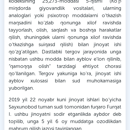
kodeksining 25,273-moddasi 5-qismi (Ko‘p
miqdorda giyovandlik vositalari, ularning
analoglari yoki psixotrop moddalarni o‘tkazish
maqsadini ko‘zlab qonunga xilof ravishda
tayyorlash, olish, saqlash va boshqa harakatlar
qilish, shuningdek ularni qonunga xilof ravishda
o‘tkazishga suiqasd qilish) bilan jinoyat ishi
qo‘zg‘atilgan. Dastlabki tergov jarayonida unga
nisbatan ushbu modda bilan ayblov e'lon qilinib,
“qamoqqa olish” tarzidagi ehtiyot chorasi
qo‘llanilgan. Tergov yakuniga ko‘ra, jinoyat ishi
ayblov xulosasi bilan sud muhokamasiga
yuborilgan.
2019 yil 22 noyabr kuni jinoyat ishlari bo‘yicha
Sayxunobod tuman sudi tomonidan fuqaro Furqat
I. ushbu jinoyatni sodir etganlikda aybdor deb
topilib, unga 5 yil 6 oy muddatga ozodlikdan
mahrum qilish jazosi tayinlangan.