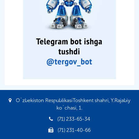
O`zbekiston RespublikasiToshkent shahri, Y.Rajabiy
ko`chasi, 1.
(71) 233-65-34
(71) 231-40-66