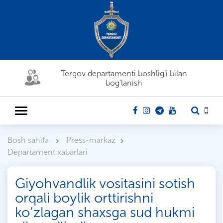
Tergov departamenti boshlig'i bilan
bog'lanish
Bosh sahifa
Press-markaz
Departament xabarlari
Giyohvandlik vositasini sotish
orqali boylik orttirishni
ko‘zlagan shaxsga sud hukmi