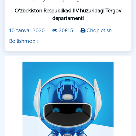
O‘zbekiston Respublikasi IIV huzuridagi Tergov
departamenti
10 Yanvar 2020
20815
Chop etish
Bo'lishmoq :