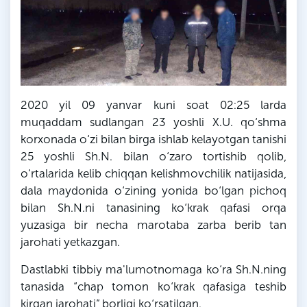
2020 yil 09 yanvar kuni soat 02:25 larda
muqaddam sudlangan 23 yoshli X.U. qo‘shma
korxonada o‘zi bilan birga ishlab kelayotgan tanishi
25 yoshli Sh.N. bilan o‘zaro tortishib qolib,
o‘rtalarida kelib chiqqan kelishmovchilik natijasida,
dala maydonida o‘zining yonida bo‘lgan pichoq
bilan Sh.N.ni tanasining ko‘krak qafasi orqa
yuzasiga bir necha marotaba zarba berib tan
jarohati yetkazgan.
Dastlabki tibbiy ma'lumotnomaga ko‘ra Sh.N.ning
tanasida “chap tomon ko‘krak qafasiga teshib
kirgan jarohati” borligi ko‘rsatilgan.