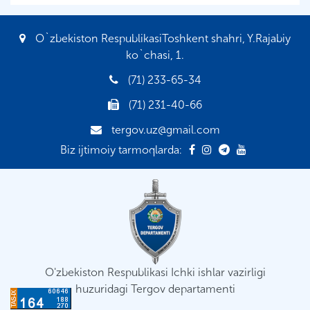
O`zbekiston RespublikasiToshkent shahri, Y.Rajabiy
ko`chasi, 1.
(71) 233-65-34
(71) 231-40-66
tergov.uz@gmail.com
Biz ijtimoiy tarmoqlarda:
O'zbekiston Respublikasi Ichki ishlar vazirligi
huzuridagi Tergov departamenti