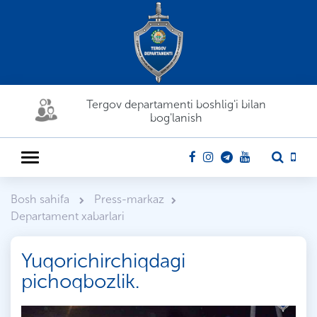
Tergov departamenti boshlig'i bilan
bog'lanish
Bosh sahifa
Press-markaz
Departament xabarlari
Yuqorichirchiqdagi
pichoqbozlik.