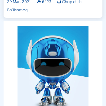
29 Mart 2021
6423
Chop etish
Bo'lishmoq :