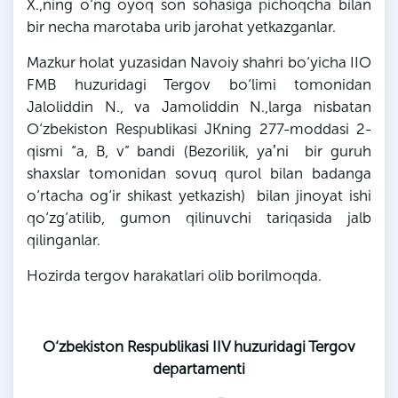
X
.,
ning
o‘ng oyoq son sohasiga pichoqcha bilan
bir necha marotaba urib jarohat yetkazganlar.
Mazkur holat yuzasidan Navoiy shahri bo‘yicha
IIO
FMB
huzuridagi Tergov bo‘limi tomonidan
Jaloliddin
N
., va
Jamoliddin
N
.,
larga
nisbatan
O‘zbekiston Respublikasi
JKning
277-moddasi 2-
qismi “a,
B
,
v
” bandi (Bezorilik, yaʼni bir guruh
shaxslar tomonidan sovuq qurol bilan badanga
o‘rtacha og‘ir shikast yetkazish) bilan jinoyat ishi
qo‘zg‘atilib, gumon
qilinuvchi
tariqasida jalb
qilinganlar.
Hozirda tergov harakatlari olib borilmoqda.
O‘zbekiston Respublikasi IIV huzuridagi Tergov
departamenti