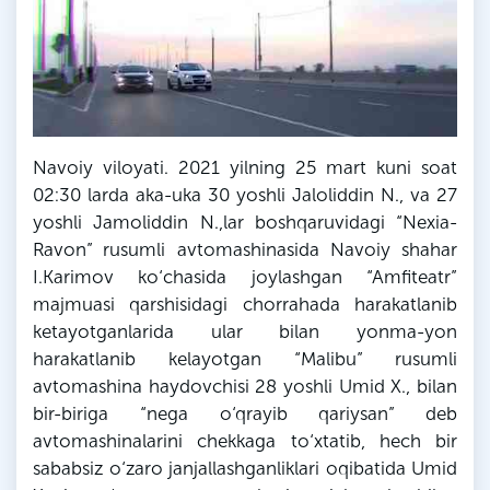
Navoiy viloyati. 2021 yilning 25 mart kuni soat
02:30
larda
aka-uka 30 yoshli Jaloliddin
N
., va 27
yoshli
Jamoliddin
N
.,
lar
boshqaruvidagi “Nexia-
Ravon” rusumli avtomashinasida Navoiy shahar
I.Karimov ko‘chasida joylashgan “Amfiteatr”
majmuasi qarshisidagi chorrahada harakatlanib
ketayotganlarida ular bilan yonma-yon
harakatlanib kelayotgan “Malibu” rusumli
avtomashina haydovchisi 28 yoshli Umid
X
., bilan
bir-biriga “nega o‘qrayib qariysan” deb
avtomashinalarini chekkaga to‘xtatib, hech bir
sababsiz o‘zaro janjallashganliklari oqibatida Umid