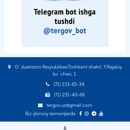
O`zbekiston RespublikasiToshkent shahri, Y.Rajabiy
ko`chasi, 1.
(71) 233-65-34
(71) 231-40-66
tergov.uz@gmail.com
Biz ijtimoiy tarmoqlarda: