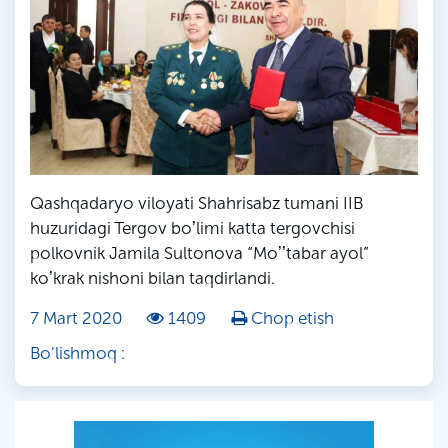
Qashqadaryo viloyati Shahrisabz tumani IIB
huzuridagi Tergov boʼlimi katta tergovchisi
polkovnik Jamila Sultonova “Moʼʼtabar ayol”
koʼkrak nishoni bilan taqdirlandi.
7 Mart 2020
1409
Chop etish
Bo'lishmoq :