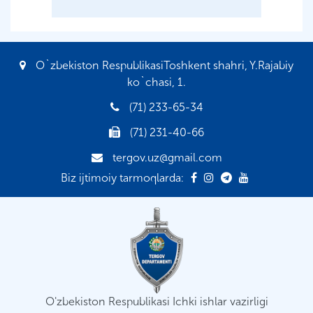
O`zbekiston RespublikasiToshkent shahri, Y.Rajabiy
ko`chasi, 1.
(71) 233-65-34
(71) 231-40-66
tergov.uz@gmail.com
Biz ijtimoiy tarmoqlarda:
O'zbekiston Respublikasi Ichki ishlar vazirligi