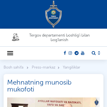
Tergov departamenti boshlig'i bilan
bog'lanish
Bosh sahifa
Press-markaz
Yangiliklar
Mehnatning munosib
mukofoti