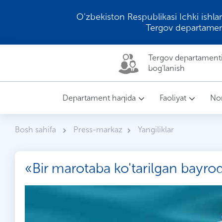
O'zbekiston Respublikasi Ichki ishlar
Tergov departamen
Tergov departamenti 
bog'lanish
Departament haqida
Faoliyat
Nor
Bosh sahifa
Press-markaz
Yangiliklar
«Bir marotaba ko'tarilgan bayr