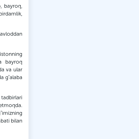
, bayroq,
irdamlik,
 avloddan
kistonning
da bayroq
da va ular
da gʼalaba
adbirlari
m etmoqda.
gʼimizning
bati bilan