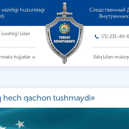
 vazirligi huzuridagi
Следственный 
ti
Внутренних
boshlig'i bilan
(71) 231-40-
mativ hujjatlar
Xalq bilan muloq
oq hech qachon tushmaydi»