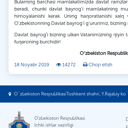
Bularning barchasi mamlakatimizda davlat ramzlari 
beradi, chunki davlat bayrog'i mamlakatning m
himoyalanishi kerak. Uning haqoratlanishi xalq 
O'zbekistonning Davlat bayrog'i g'ururimiz, bizning 
Davlat bayrogʼi bizning ulkan Vatanimizning qiyin ta
fuqaroning burchidir!
Oʼzbekiston Respublik
18 Noyabr 2019
14272
Chop etish
O`zbekiston RespublikasiToshkent shahri, Y.Rajabiy ko`c
O'zbekiston Respublikasi
Ichki ishlar vazirligi
F