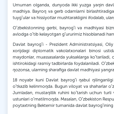
Umuman olganda, dunyoda ikki yuzga yaqin davlat
madhiya. Bayroq va gerb odamlarni birlashtiradig
tuygʼular va hissiyotlar mushtarakligini ifodalab, ul
Oʼzbekistonning gerbi, bayrogʼi va madhiyasi biz
avlodga oʼtib kelayotgan gʼururimiz hisoblanadi ha
Davlat bayrogʼi - Prezident Аdministratsiyasi, Oli
xorijdagi diplomatik vakolatxonalari binosi ustid
maydonlar, muassasalarda yuksaklarga koʼtariladi, o
ishtirokidagi rasmiy tadbirlarda foydalaniladi. Oʼzb
qozonsa, ularning sharafiga davlat madhiyasi yangray
18 noyabr kuni Davlat bayrogʼi qabul qilinganlig
oʼtkazib kelinmoqda. Bugun viloyat va shaharlar oʼ
Jumladan, mustaqillik ruhini koʼtarish uchun turli
ustunlari oʼrnatilmoqda. Masalan, Oʼzbekiston Respub
poytaxtning Bektemir tumanida davlat bayrogʼining ba