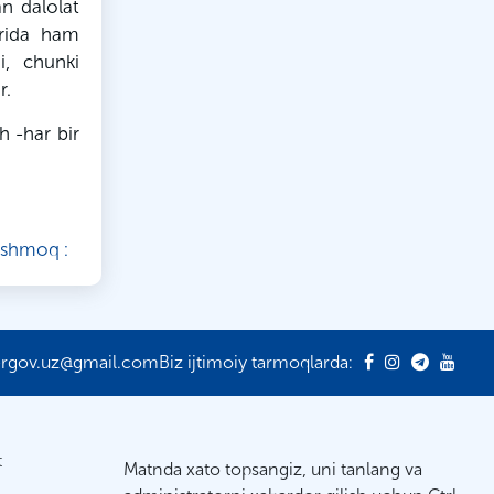
an dalolat
arida ham
i, chunki
r.
h -har bir
ishmoq :
ergov.uz@gmail.com
Biz ijtimoiy tarmoqlarda:
t
Matnda xato topsangiz, uni tanlang va