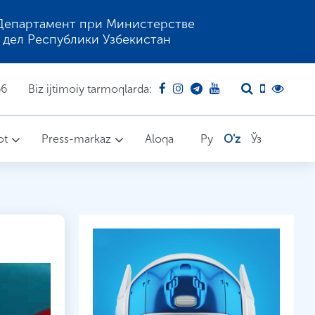
Департамент при Министерстве
 дел Республики Узбекистан
66
Biz ijtimoiy tarmoqlarda:
ot
Press-markaz
Aloqa
Ру
O'z
Ўз