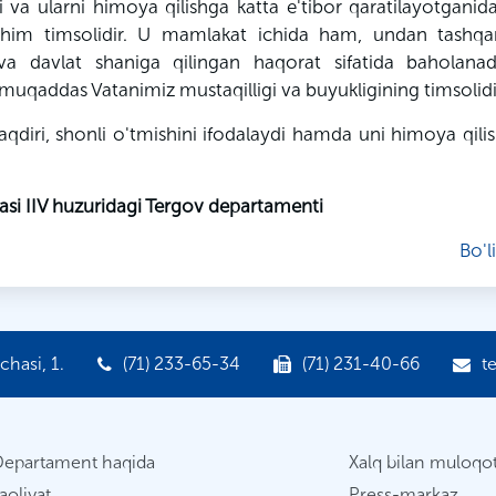
va ularni himoya qilishga katta e'tibor qaratilayotganid
uhim timsolidir. U mamlakat ichida ham, undan tashq
va davlat shaniga qilingan haqorat sifatida baholanad
muqaddas Vatanimiz mustaqilligi va buyukligining timsolidi
qdiri, shonli o'tmishini ifodalaydi hamda uni himoya qilis
asi IIV huzuridagi Tergov departamenti
Bo'l
hasi, 1.
(71) 233-65-34
(71) 231-40-66
t
Departament haqida
Xalq bilan muloqo
aoliyat
Press-markaz