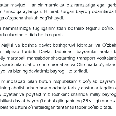
lar mavjud. Har bir mamlakat o'z ramzlariga ega: gerb
an timsolga aylangan. Hilpirab turgan bayroq odamlarda b
arga oʼzgacha shukuh bagʼishlaydi.
ni hammamizga tug'ilganimizdan boshlab tegishli boʼlib,
mda ularning oldida bosh egamiz.
y Majlisi va boshqa davlat boshqaruvi idoralari va Oʼzbe
a hilpirab turibdi. Davlat tadbirlari, bayramlar arafasi
liy martabali mansabdor shaxslarning transport vositalari
ek sportchilari Jahon chempionatlari va Olimpiada oʼyinlari
di va bizning davlatimiz bayrogʼi koʼtariladi.
i munosabati bilan butun respublikamiz boʼylab bayram t
zining aholisi uchun boy madaniy-tarixiy dasturlar taqdi
 viloyatlar va poytaxtimiz Toshkent shahrida milliy bayro
likasi davlat bayrogʼi qabul qilinganining 28 yilligi munosa
land ustuni oʼrnatiladigan tantanali tadbir boʼlib oʼtadi.