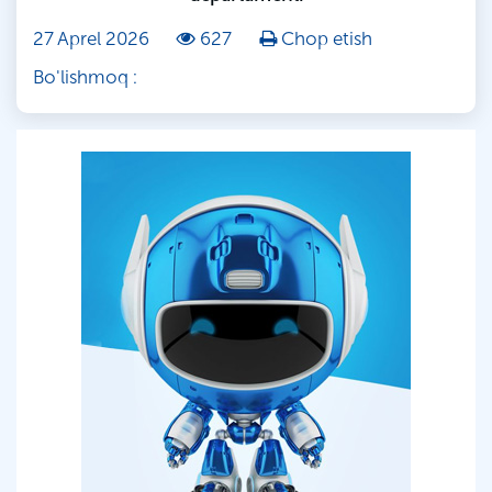
27 Aprel 2026
627
Chop etish
Bo'lishmoq :