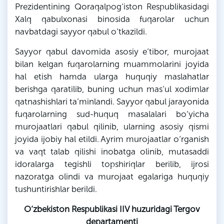
Prezidentining Qoraqalpog‘iston Respublikasidagi
Xalq qabulxonasi binosida fuqarolar uchun
navbatdagi sayyor qabul o‘tkazildi.
Sayyor qabul davomida asosiy e’tibor, murojaat
bilan kelgan fuqarolarning muammolarini joyida
hal etish hamda ularga huquqiy maslahatlar
berishga qaratilib, buning uchun mas’ul xodimlar
qatnashishlari ta’minlandi. Sayyor qabul jarayonida
fuqarolarning sud-huquq masalalari bo‘yicha
murojaatlari qabul qilinib, ularning asosiy qismi
joyida ijobiy hal etildi. Ayrim murojaatlar o‘rganish
va vaqt talab qilishi inobatga olinib, mutasaddi
idoralarga tegishli topshiriqlar berilib, ijrosi
nazoratga olindi va murojaat egalariga huquqiy
tushuntirishlar berildi.
O‘zbekiston Respublikasi IIV huzuridagi Tergov
departamenti