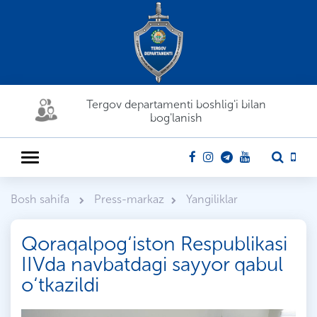
Tergov departamenti boshlig'i bilan
bog'lanish
Bosh sahifa
Press-markaz
Yangiliklar
Qoraqalpog‘iston Respublikasi
IIVda navbatdagi sayyor qabul
o‘tkazildi