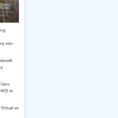
ing
miy veb-
blanadi.
iy
oʻlami
 400 ta
 Virtual va