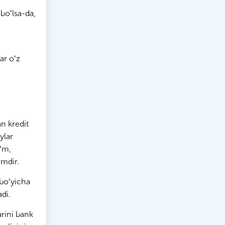
boʻlsa-da,
ar oʻz
an kredit
ylar
oʻm,
ʻmdir.
 boʻyicha
adi.
arini bank