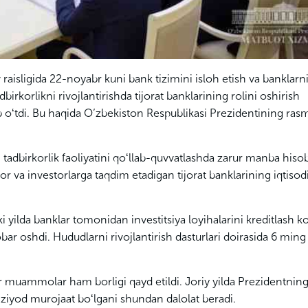
raisligida 22-noyabr kuni bank tizimini isloh etish va banklarn
rkorlikni rivojlantirishda tijorat banklarining rolini oshirish
ib oʻtdi. Bu haqida O’zbekiston Respublikasi Prezidentining ras
h, tadbirkorlik faoliyatini qoʻllab-quvvatlashda zarur manba hiso
rkor va investorlarga taqdim etadigan tijorat banklarining iqtisod
ki yilda banklar tomonidan investitsiya loyihalarini kreditlash k
robar oshdi. Hududlarni rivojlantirish dasturlari doirasida 6 ming
ator muammolar ham borligi qayd etildi. Joriy yilda Prezidentning
ziyod murojaat boʻlgani shundan dalolat beradi.