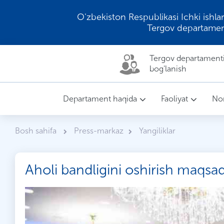
O'zbekiston Respublikasi Ichki ishlar
Tergov departamen
Tergov departamenti 
bog'lanish
Departament haqida
Faoliyat
Nor
Bosh sahifa
Press-markaz
Yangiliklar
Aholi bandligini oshirish maqsadi