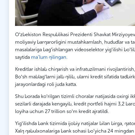
Oʻzbekiston Respublikasi Prezidenti Shavkat Mirziyoyev 
moliyaviy barqarorligini mustahkamlash, hududlar va tadbi
masalalariga bagʻishlangan videoselektor yigʻilishi boʻl
saytida
ma’lum qilingan.
Kreditlar ishlab chiqarish va infratuzilmani rivojlantiris
Boʻsh mablagʻlarni jalb qilib, ularni kredit sifatida tadbi
jarayonlardagi roli juda katta.
Shu borada koʻrilgan tizimli choralar natijasida oxirgi ik
sezilarli darajada kengayib, kredit portfeli hajmi 3,2 ba
loyiha uchun 27 trillion soʻm kredit ajratildi.
Yigʻilishda bank tizimida ijobiy natijalar bilan birga, q
Xalq qabulxonalariga bank sohasi boʻyicha 24 mingdan 