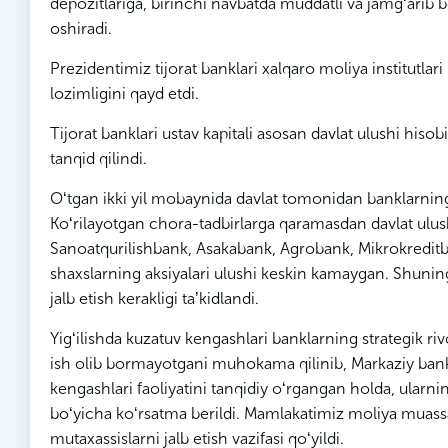
depozitlariga, birinchi navbatda muddatli va jamgʻarib b
oshiradi.
Prezidentimiz tijorat banklari xalqaro moliya institutlari kr
lozimligini qayd etdi.
Tijorat banklari ustav kapitali asosan davlat ulushi hisobi
tanqid qilindi.
Oʻtgan ikki yil mobaynida davlat tomonidan banklarning k
Koʻrilayotgan chora-tadbirlarga qaramasdan davlat ulush
Sanoatqurilishbank, Asakabank, Agrobank, Mikrokreditba
shaxslarning aksiyalari ulushi keskin kamaygan. Shuning
jalb etish kerakligi taʼkidlandi.
Yigʻilishda kuzatuv kengashlari banklarning strategik rivo
ish olib bormayotgani muhokama qilinib, Markaziy bank, 
kengashlari faoliyatini tanqidiy oʻrgangan holda, ularni
boʻyicha koʻrsatma berildi. Mamlakatimiz moliya muassas
mutaxassislarni jalb etish vazifasi qoʻyildi.