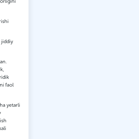
orligini
rishi
 jiddiy
gan.
k,
idik
ni faol
ha yetarli
v
rish
ali