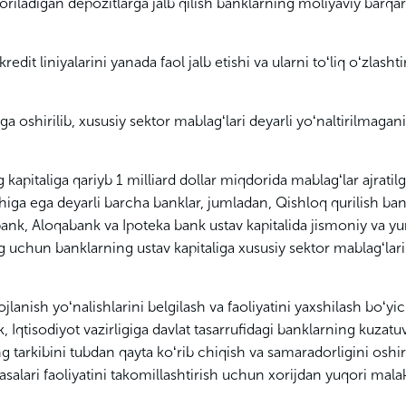
oriladigan depozitlarga jalb qilish banklarning moliyaviy barqar
edit liniyalarini yanada faol jalb etishi va ularni toʻliq oʻzlashti
ga oshirilib, xususiy sektor mablagʻlari deyarli yoʻnaltirilmagani
apitaliga qariyb 1 milliard dollar miqdorida mablagʻlar ajratil
iga ega deyarli barcha banklar, jumladan, Qishloq qurilish ban
nk, Aloqabank va Ipoteka bank ustav kapitalida jismoniy va yur
 uchun banklarning ustav kapitaliga xususiy sektor mablagʻlari
jlanish yoʻnalishlarini belgilash va faoliyatini yaxshilash boʻyic
Iqtisodiyot vazirligiga davlat tasarrufidagi banklarning kuzatu
ng tarkibini tubdan qayta koʻrib chiqish va samaradorligini oshi
alari faoliyatini takomillashtirish uchun xorijdan yuqori malak