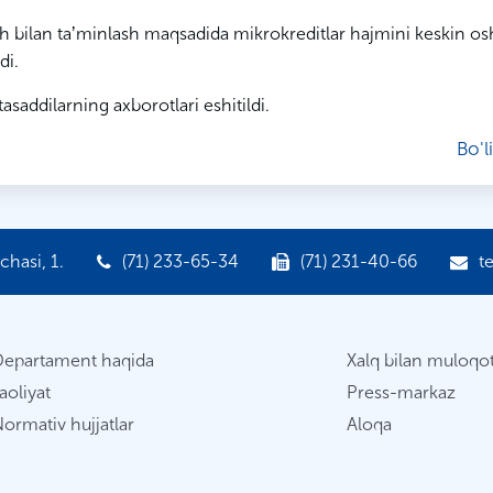
 ish bilan taʼminlash maqsadida mikrokreditlar hajmini keskin osh
di.
addilarning axborotlari eshitildi.
Bo'l
hasi, 1.
(71) 233-65-34
(71) 231-40-66
t
Departament haqida
Xalq bilan muloqo
aoliyat
Press-markaz
ormativ hujjatlar
Aloqa