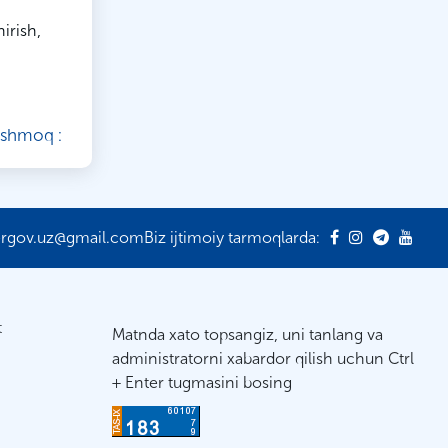
irish,
ishmoq :
ergov.uz@gmail.com
Biz ijtimoiy tarmoqlarda:
t
Matnda xato topsangiz, uni tanlang va
administratorni xabardor qilish uchun Ctrl
+ Enter tugmasini bosing