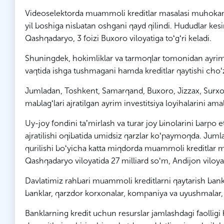
Videoselektorda muammoli kreditlar masalasi muhokama q
yil boshiga nisbatan oshgani qayd qilindi. Hududlar kesi
Qashqadaryo, 3 foizi Buxoro viloyatiga toʻgʻri keladi.
Shuningdek, hokimliklar va tarmoqlar tomonidan ayrim l
vaqtida ishga tushmagani hamda kreditlar qaytishi choʻzil
Jumladan, Toshkent, Samarqand, Buxoro, Jizzax, Surxon
mablagʻlari ajratilgan ayrim investitsiya loyihalarini a
Uy-joy fondini taʼmirlash va turar joy binolarini barpo 
ajratilishi oqibatida umidsiz qarzlar koʻpaymoqda. Jumlad
qurilishi boʻyicha katta miqdorda muammoli kreditlar m
Qashqadaryo viloyatida 27 milliard soʻm, Andijon viloyat
Davlatimiz rahbari muammoli kreditlarni qaytarish bankl
banklar, qarzdor korxonalar, kompaniya va uyushmalar, hud
Banklarning kredit uchun resurslar jamlashdagi faolligi