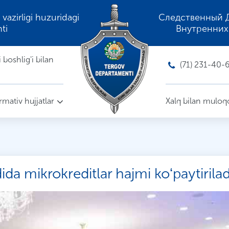
 vazirligi huzuridagi
Следственный 
ti
Внутренних
boshlig'i bilan
(71) 231-40-
mativ hujjatlar
Xalq bilan muloq
da mikrokreditlar hajmi koʻpaytirilad