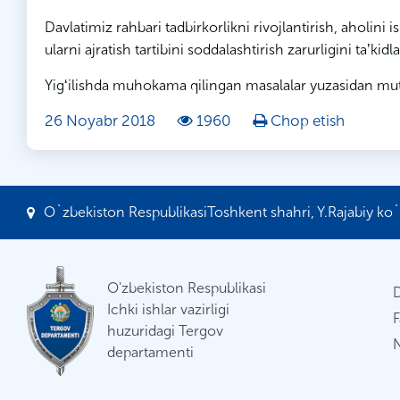
Davlatimiz rahbari tadbirkorlikni rivojlantirish, aholini
ularni ajratish tartibini soddalashtirish zarurligini taʼkidla
Yigʻilishda muhokama qilingan masalalar yuzasidan mutas
26 Noyabr 2018
1960
Chop etish
O`zbekiston RespublikasiToshkent shahri, Y.Rajabiy ko`c
O'zbekiston Respublikasi
Ichki ishlar vazirligi
F
huzuridagi Tergov
N
departamenti