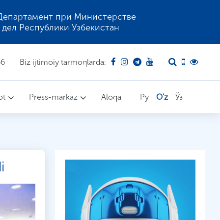
Департамент при Министерстве
 дел Республики Узбекистан
66
Biz ijtimoiy tarmoqlarda:
ot
Press-markaz
Aloqa
Ру
O'z
Ўз
i