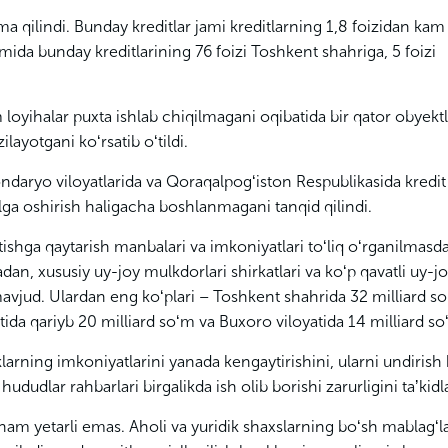
ilindi. Bunday kreditlar jami kreditlarning 1,8 foizidan kam 
mida bunday kreditlarining 76 foizi Toshkent shahriga, 5 foizi
oyihalar puxta ishlab chiqilmagani oqibatida bir qator obyektl
ayotgani koʻrsatib oʻtildi.
daryo viloyatlarida va Qoraqalpogʻiston Respublikasida kredit
malga oshirish haligacha boshlanmagani tanqid qilindi.
etishga qaytarish manbalari va imkoniyatlari toʻliq oʻrganilmasd
an, xususiy uy-joy mulkdorlari shirkatlari va koʻp qavatli uy-jo
avjud. Ulardan eng koʻplari – Toshkent shahrida 32 milliard s
ida qariyb 20 milliard soʻm va Buxoro viloyatida 14 milliard so
arning imkoniyatlarini yanada kengaytirishini, ularni undirish
udlar rahbarlari birgalikda ish olib borishi zarurligini taʼkidl
 ham yetarli emas. Aholi va yuridik shaxslarning boʻsh mablagʻl