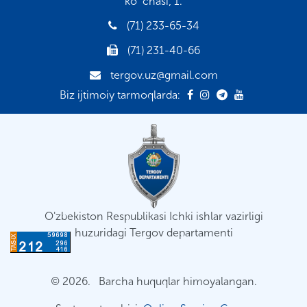
ko`chasi, 1.
(71) 233-65-34
(71) 231-40-66
tergov.uz@gmail.com
Biz ijtimoiy tarmoqlarda:
O'zbekiston Respublikasi Ichki ishlar vazirligi
huzuridagi Tergov departamenti
© 2026. Barcha huquqlar himoyalangan.