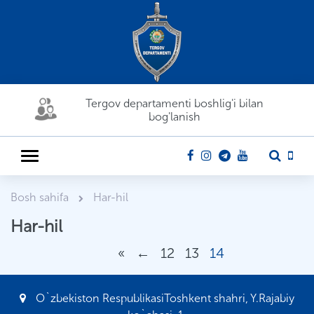
Tergov departamenti boshlig'i bilan
bog'lanish
Bosh sahifa
Har-hil
Har-hil
«
←
12
13
14
O`zbekiston RespublikasiToshkent shahri, Y.Rajabiy