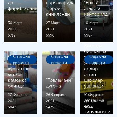
да
парчаларида
“Epica”
фирибгарлик
“героин”
эгасига
аниқланди
қайтарилди
30 Март
27 Март
10 Март
2021
2021
2021
5712
5590
5987
Қўқонда
бир қанча
Фарғона
Фарғона
Фарғона
Ўзини
талончилик
“бойвачча”
вилояти
вилояти
жиноятини
вилояти
кўрсатган
содир
мижоз
этган
қамоққа
“Товламачи”
шахслар
олинди
дугона
ушланди
«Бағдод»
27 Февраль
26 Февраль
11 Февраль
да ҳамма
2021
2021
2021
ёқ
5843
5475
5044
тинчлигини