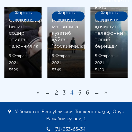
таъминлаётга
ИИБ
Фарғона
Фарғона
Фарғона
ходимлари
Синфдошлар
вилояти
Меҳмонни
вилояти
олиб
вилояти
билан
манзилига
қочилган
содир
кузатиб
телефонни
этилган
қўйган
топиб
талончилик
“босқинчилар”
беришди
9 Февраль
9 Февраль
5 Февраль
2021
2021
2021
5529
5349
5120
«
←
2
3
4
5
6
→
»
Ўзбекистон Республикаси, Тошкент шаҳри, Юнус
Ражабий кўчаси, 1
(71) 233-65-34