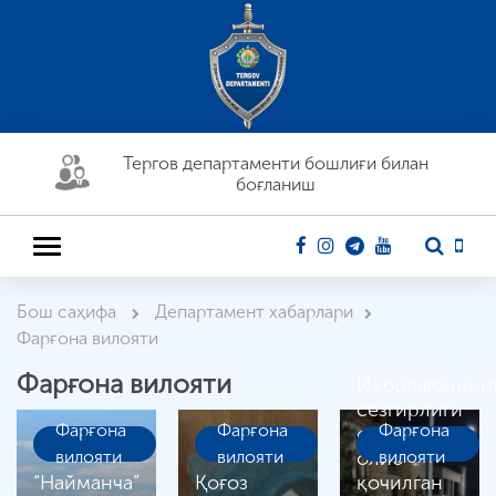
Тергов департaменти бошлиғи билан
боғланиш
Бош саҳифа
Департамент хабарлари
Фарғона вилояти
Фарғона вилояти
Иқболжоннин
сезгирлиги
Фарғона
Фарғона
Фарғона
сабаб,
вилояти
вилояти
олиб
вилояти
“Найманча”
Қоғоз
қочилган