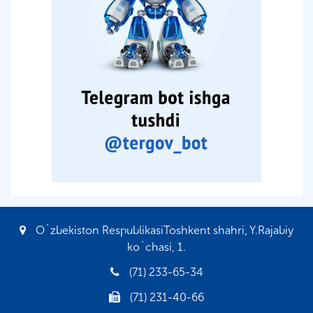
O`zbekiston RespublikasiToshkent shahri, Y.Rajabiy
ko`chasi, 1.
(71) 233-65-34
(71) 231-40-66