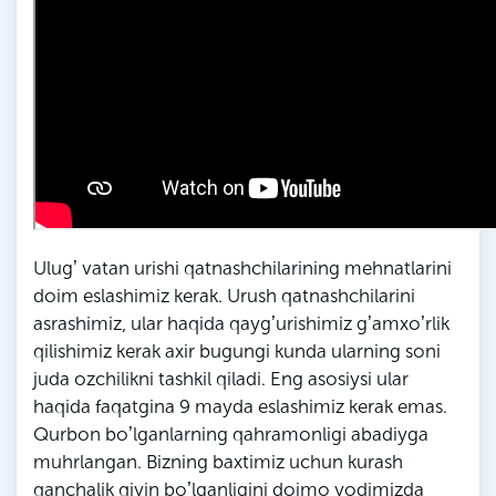
Ulugʼ vatan urishi qatnashchilarining mehnatlarini
doim eslashimiz kerak. Urush qatnashchilarini
asrashimiz, ular haqida qaygʼurishimiz gʼamxoʼrlik
qilishimiz kerak axir bugungi kunda ularning soni
juda ozchilikni tashkil qiladi. Eng asosiysi ular
haqida faqatgina 9 mayda eslashimiz kerak emas.
Qurbon boʼlganlarning qahramonligi abadiyga
muhrlangan. Bizning baxtimiz uchun kurash
qanchalik qiyin boʼlganligini doimo yodimizda