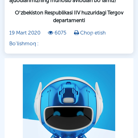
ajdodlarimizning munosib avlodlari boʼlamiz!
Oʼzbekiston Respublikasi IIV huzuridagi Tergov
departamenti
19 Mart 2020
6075
Chop etish
Bo'lishmoq :