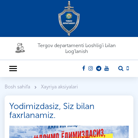
Tergov departamenti boshlig'i bilan
bog'lanish
Bosh sahifa
Xayriya aksiyalari
Yodimizdasiz, Siz bilan
faxrlanamiz.