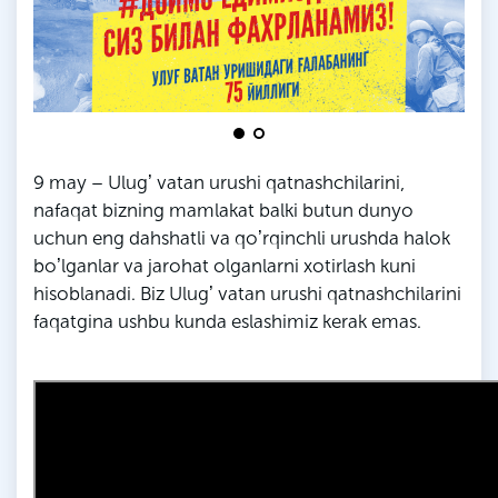
9 may – Ulugʼ vatan urushi qatnashchilarini,
nafaqat bizning mamlakat balki butun dunyo
uchun eng dahshatli va qoʼrqinchli urushda halok
boʼlganlar va jarohat olganlarni xotirlash kuni
hisoblanadi. Biz Ulugʼ vatan urushi qatnashchilarini
faqatgina ushbu kunda eslashimiz kerak emas.