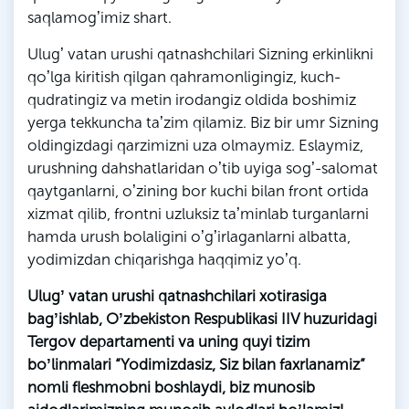
saqlamogʼimiz shart.
Ulugʼ vatan urushi qatnashchilari Sizning erkinlikni
qoʼlga kiritish qilgan qahramonligingiz, kuch-
qudratingiz va metin irodangiz oldida boshimiz
yerga tekkuncha taʼzim qilamiz. Biz bir umr Sizning
oldingizdagi qarzimizni uza olmaymiz. Eslaymiz,
urushning dahshatlaridan oʼtib uyiga sogʼ-salomat
qaytganlarni, oʼzining bor kuchi bilan front ortida
xizmat qilib, frontni uzluksiz taʼminlab turganlarni
hamda urush bolaligini oʼgʼirlaganlarni albatta,
yodimizdan chiqarishga haqqimiz yoʼq.
Ulugʼ vatan urushi qatnashchilari xotirasiga
bagʼishlab, Oʼzbekiston Respublikasi IIV huzuridagi
Tergov departamenti va uning quyi tizim
boʼlinmalari “Yodimizdasiz, Siz bilan faxrlanamiz”
nomli fleshmobni boshlaydi, biz munosib