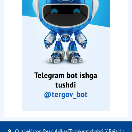
O`zbekiston RespublikasiToshkent shahri, Y.Rajabiy