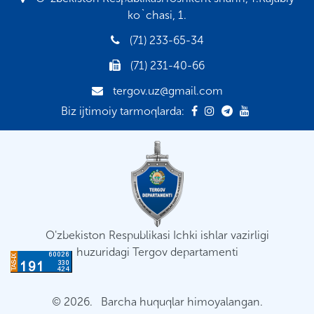
ko`chasi, 1.
(71) 233-65-34
(71) 231-40-66
tergov.uz@gmail.com
Biz ijtimoiy tarmoqlarda:
O'zbekiston Respublikasi Ichki ishlar vazirligi
huzuridagi Tergov departamenti
© 2026. Barcha huquqlar himoyalangan.