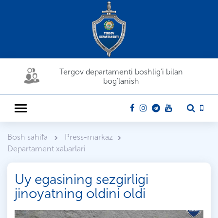
Tergov departamenti boshlig'i bilan
bog'lanish
Bosh sahifa
Press-markaz
Departament xabarlari
Uy egasining sezgirligi
jinoyatning oldini oldi