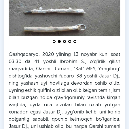
Qashqadaryo. 2020 yilning 13 noyabr kuni soat
03:30
da
41 yoshli
Ibrohim
S
., o‘g‘irlik qilish
maqsadida, Qarshi tumani, “Kat”
MFY
,
Yangibog‘
qishlog‘ida yashovchi fuqaro 38 yoshli Jasur
Dj
.,
ning
yashash uyi hovlisiga devordan oshib o‘tib,
uyning eshik qulfini o‘zi bilan olib kelgan temir jism
bilan buzgan holda g‘ayriqonuniy ravishda kirgan
vaqtida, uyda oila aʼzolari bilan uxlab yotgan
xonadon egasi Jasur
Dj
. uyg‘onib ketib, uni ko‘rib
qolganligi sababli, qochib ketmoqchi bo‘lganida,
Jasur
Dj
., uni ushlab olib, bu haqda Qarshi tumani