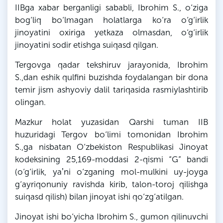
IIBga xabar berganligi sababli,
Ibrohim
S
., o‘ziga
bog‘liq bo‘lmagan holatlarga ko‘ra o‘g‘irlik
jinoyatini oxiriga yetkaza olmasdan, o‘g‘irlik
jinoyatini sodir etishga suiqasd qilgan.
Tergovga qadar tekshiruv jarayonida,
Ibrohim
S
.,dan eshik qulfini buzishda foydalangan bir dona
temir jism ashyoviy dalil tariqasida rasmiylashtirib
olingan.
Mazkur holat yuzasidan Qarshi tuman IIB
huzuridagi Tergov bo‘limi tomonidan
Ibrohim
S
.,
ga
nisbatan O‘zbekiston Respublikasi Jinoyat
kodeksining 25,169-moddasi 2-qismi “
G
” bandi
(o‘g‘irlik, yaʼni o‘zganing mol-mulkini uy-joyga
g‘ayriqonuniy ravishda kirib, talon-toroj qilishga
suiqasd qilish) bilan jinoyat ishi qo‘zg‘atilgan.
Jinoyat ishi bo‘yicha
Ibrohim
S
., gumon
qilinuvchi