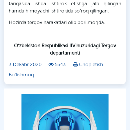
tariqasida ishda ishtirok etishga jalb qilingan
hamda himoyachi ishtirokida so‘roq qilingan.
Hozirda tergov harakatlari olib borilmoqda.
O‘zbekiston Respublikasi IIV huzuridagi Tergov
departamenti
3 Dekabr 2020
5543
Chop etish
Bo'lishmoq :