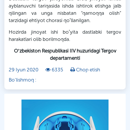
ayblanuvchi tariqasida ishda ishtirok etishga jalb
qilingan va unga nisbatan “qamoqqa olish”
tarzidagi ehtiyot chorasi qoʼllanilgan.
Hozirda jinoyat ishi boʼyita dastlabki tergov
harakatlari olib borilmoqda.
Oʼzbekiston Respublikasi IIV huzuridagi Tergov
departamenti
29 Iyun 2020
6335
Chop etish
Bo'lishmoq :