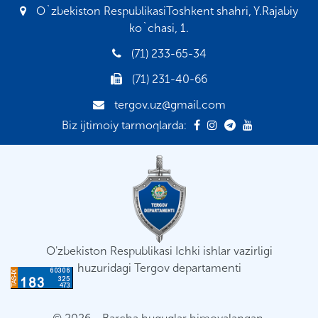
O`zbekiston RespublikasiToshkent shahri, Y.Rajabiy
ko`chasi, 1.
(71) 233-65-34
(71) 231-40-66
tergov.uz@gmail.com
Biz ijtimoiy tarmoqlarda:
O'zbekiston Respublikasi Ichki ishlar vazirligi
huzuridagi Tergov departamenti