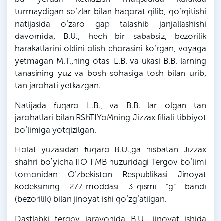
turmaydigan soʼzlar bilan haqorat qilib, qoʼrqitishi
natijasida oʼzaro gap talashib janjallashishi
davomida, B.U., hech bir sababsiz, bezorilik
harakatlarini oldini olish chorasini koʼrgan, voyaga
yetmagan M.T.,ning otasi L.B. va ukasi B.B. larning
tanasining yuz va bosh sohasiga tosh bilan urib,
tan jarohati yetkazgan.
Natijada fuqaro L.B., va B.B. lar olgan tan
jarohatlari bilan RShTIYoMning Jizzax filiali tibbiyot
boʼlimiga yotqizilgan.
Holat yuzasidan fuqaro B.U.,ga nisbatan Jizzax
shahri boʼyicha IIO FMB huzuridagi Tergov boʼlimi
tomonidan Oʼzbekiston Respublikasi Jinoyat
kodeksining 277-moddasi 3-qismi “g” bandi
(bezorilik) bilan jinoyat ishi qoʼzgʼatilgan.
Dastlabki tergov jarayonida B.U., jinoyat ishida