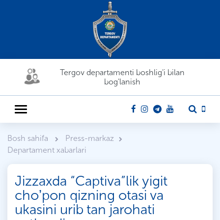
Tergov departamenti boshlig'i bilan
bog'lanish
Bosh sahifa
Press-markaz
Departament xabarlari
Jizzaxda “Captiva”lik yigit
choʼpon qizning otasi va
ukasini urib tan jarohati