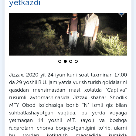
yetkazdi
Jizzax. 2020 yil 24 iyun kuni soat taxminan 17:00
da 29 yoshli B.U. jamiyatda yurish turish qoidalarini
qasddan mensimasdan mast xolatda “Captiva”
rusumli avtomashinasida Jizzax shahar Shodlik
MFY Obod koʼchasiga borib “N” ismli qiz bilan
suhbatlashayotgan vaqtida, bu yerda voyaga
yetmagan 14 yoshli M.T. (ayol) va boshqa
fuqarolarni chorva boqayotganligini koʼrib, ularni
bu yerdan ketkazish maqsadida kurakda