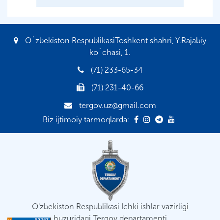
O`zbekiston RespublikasiToshkent shahri, Y.Rajabiy
ko`chasi, 1.
(71) 233-65-34
(71) 231-40-66
tergov.uz@gmail.com
Biz ijtimoiy tarmoqlarda:
O'zbekiston Respublikasi Ichki ishlar vazirligi
huzuridagi Tergov departamenti