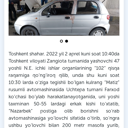
Toshkent shahar. 2022 yil 2 aprel kuni soat 10:40da
Toshkent viloyati Zangiota tumanida yashovchi 47
yoshli
N
.E. ichki ishlar organlarining “102” qisqa
raqamiga qo‘ng‘iroq qilib, unda shu kuni soat
10:30
larda
o‘ziga tegishli bo‘lgan kulrang “Matiz”
rusumli avtomashinasida Uchtepa tumani
Farxod
ko‘chasi bo‘ylab
harakatlanayotganida
, uni yoshi
taxminan 50-55
lardagi
erkak kishi to‘xtatib,
“
Nazarbek
” postiga olib borishni so‘rab
avtomashinasiga yo‘lovchi sifatida o‘tirib, so‘ngra
ushbu yo‘lovchi bilan 200 metr masofa yurib,