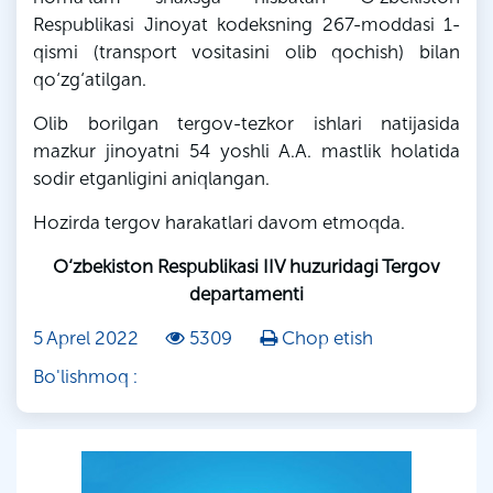
Respublikasi Jinoyat kodeksning 267-moddasi 1-
qismi (transport vositasini olib qochish) bilan
qo‘zg‘atilgan.
Olib borilgan tergov-tezkor ishlari natijasida
mazkur jinoyatni 54 yoshli A.A. mastlik holatida
sodir etganligini aniqlangan.
Hozirda tergov harakatlari davom etmoqda.
O‘zbekiston Respublikasi IIV huzuridagi Tergov
departamenti
5 Aprel 2022
5309
Chop etish
Bo'lishmoq :