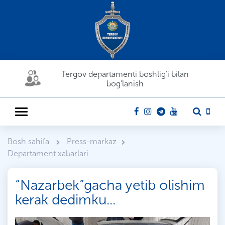
Tergov departamenti boshlig'i bilan
bog'lanish
Bosh sahifa
Press-markaz
Departament xabarlari
“Nazarbek”gacha yetib olishim
kerak dedimku...