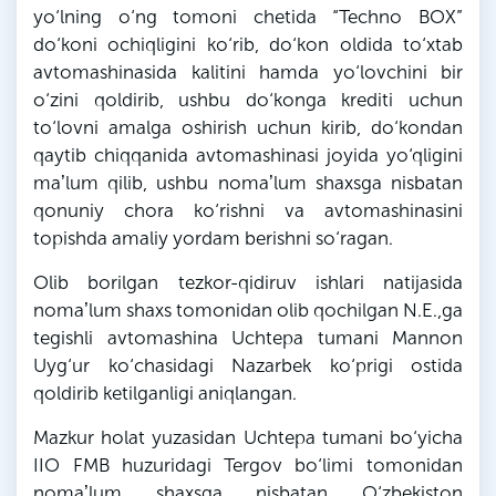
yo‘lning o‘ng tomoni chetida “Techno BOX”
do‘koni ochiqligini ko‘rib, do‘kon oldida to‘xtab
avtomashinasida kalitini hamda yo‘lovchini bir
o‘zini qoldirib, ushbu do‘konga krediti uchun
to‘lovni amalga oshirish uchun kirib, do‘kondan
qaytib chiqqanida avtomashinasi joyida yo‘qligini
maʼlum qilib, ushbu nomaʼlum shaxsga nisbatan
qonuniy chora ko‘rishni va avtomashinasini
topishda amaliy yordam berishni so‘ragan.
Olib borilgan tezkor-qidiruv ishlari natijasida
nomaʼlum shaxs tomonidan olib qochilgan
N
.E.,
ga
tegishli avtomashina Uchtepa tumani
Mannon
Uyg‘ur ko‘chasidagi
Nazarbek
ko‘prigi ostida
qoldirib ketilganligi aniqlangan.
Mazkur holat yuzasidan Uchtepa tumani bo‘yicha
IIO
FMB
huzuridagi Tergov bo‘limi tomonidan
nomaʼlum shaxsga nisbatan O‘zbekiston