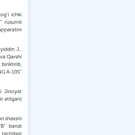
og‘i ichki
” rusumli
apparatini
yiddin
J
.,
, va Qarshi
biriktirib,
NG A-10S”
i Jinoyat
r etilgan)
n shaxsni
“
B
” bandi
 tarzidagi