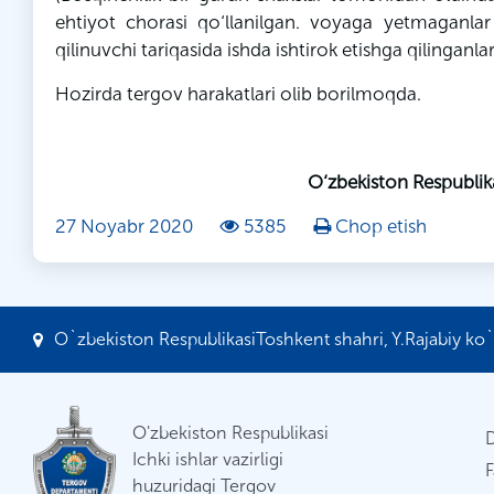
ehtiyot chorasi qo‘llanilgan.
voyaga
yetmaganla
qilinuvchi
tariqasida ishda ishtirok etishga qilinganlar
Hozirda tergov harakatlari olib borilmoqda.
O‘zbekiston Respublik
27 Noyabr 2020
5385
Chop etish
O`zbekiston RespublikasiToshkent shahri, Y.Rajabiy ko`c
O'zbekiston Respublikasi
Ichki ishlar vazirligi
F
huzuridagi Tergov