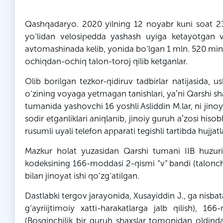
Qashqadaryo. 2020 yilning 12 noyabr kuni soat 
yo‘lidan velosipedda yashash uyiga ketayotgan 
avtomashinada kelib, yonida bo‘lgan 1
mln
. 520 min
ochiqdan-ochiq talon-toroj qilib ketganlar.
Olib borilgan tezkor-qidiruv tadbirlar natijasida
o‘zining
voyaga
yetmagan tanishlari, yaʼni Qarshi s
tumanida yashovchi 16 yoshli
Asliddin
M
.
lar
,
ni
jinoya
sodir etganliklari aniqlanib, jinoiy guruh aʼzosi his
rusumli uyali telefon apparati tegishli tartibda hujjatl
Mazkur holat yuzasidan Qarshi tumani IIB huzuri
kodeksining 166-moddasi 2-qismi “
v
” bandi (talonch
bilan jinoyat ishi qo‘zg‘atilgan.
Dastlabki tergov jarayonida,
Xusayiddin
J
.,
ga
nisba
g‘ayriijtimoiy
xatti
-harakatlarga jalb qilish), 16
(Bosqinchilik bir guruh shaxslar tomonidan oldindan 