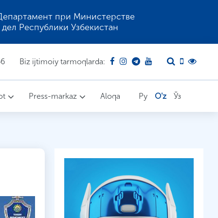
Департамент при Министерстве
 дел Республики Узбекистан
66
Biz ijtimoiy tarmoqlarda:
ot
Press-markaz
Aloqa
Ру
O'z
Ўз