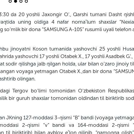
23:30
da
20 yoshli
Jaxongir
O‘., Qarshi tumani Dasht qishl
vaqtida uning oldiga 4 nafar nomaʼlum shaxslar “Nexia
g so‘mlik bir dona “SAMSUNG A-10S” rusumli uyali telefon 
, ushbu jinoyatni Koson tumanida yashovchi 25 yoshli
Husa
hahrida yashovchi 17 yoshli Otabek
X
., 17 yoshli
Asadbek
G‘
.
t sodir qilishga jalb qilgan holda, ular bilan o‘zaro jinoiy til 
oblangan
voyaga
yetmagan Otabek
X
.,dan bir dona “SAMSU
ashtirib olingan.
dagi Tergov bo‘limi tomonidan O‘zbekiston Respublikas
ilik bir guruh shaxslar tomonidan oldindan til biriktirib sodi
tan
JKning
127-moddasi 3-qismi “
B
” bandi (
voyaga
yetmaga
6-moddasi 2-qismi “
v
” bandi va 164-moddasi 2-qismi 
til biriktirib) bilan ayblov eʼlon qilinib, “qamoqqa olish”