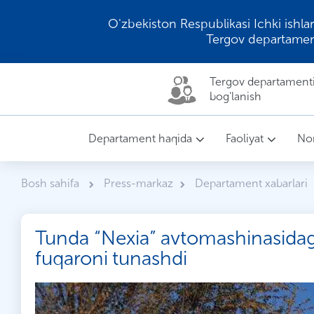
O'zbekiston Respublikasi Ichki ishlar
Tergov departamen
Tergov departamenti 
bog'lanish
Departament haqida
Faoliyat
Nor
Bosh sahifa
Press-markaz
Departament xabarlari
Tunda “Nexia” avtomashinasidagi
fuqaroni tunashdi