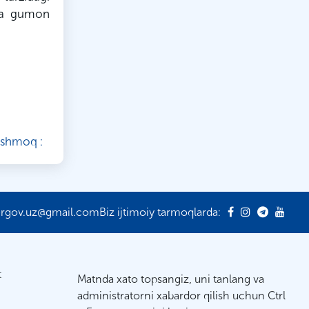
da gumon
ishmoq :
ergov.uz@gmail.com
Biz ijtimoiy tarmoqlarda:
t
Matnda xato topsangiz, uni tanlang va
administratorni xabardor qilish uchun Ctrl