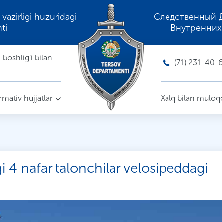
 vazirligi huzuridagi
Следственный 
ti
Внутренних
boshlig'i bilan
(71) 231-40-
mativ hujjatlar
Xalq bilan muloq
 4 nafar talonchilar velosipeddagi